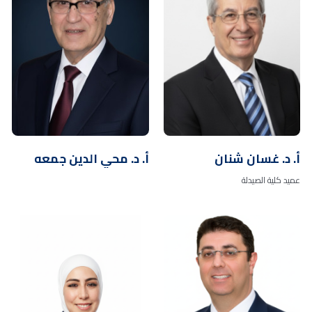
أ. د. غسان شنان
أ. د. محي الدين جمعه
عميد كلية الصيدلة