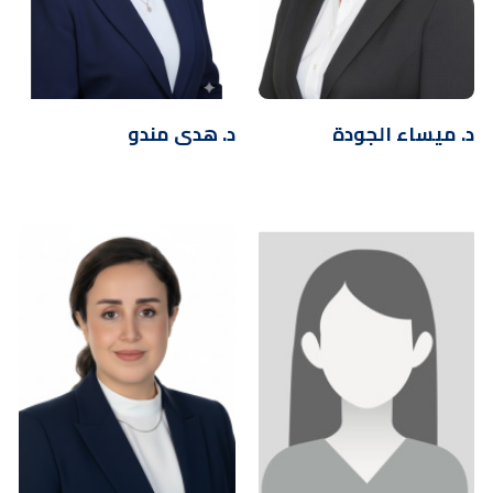
د. ميساء الجودة
د. هدى مندو