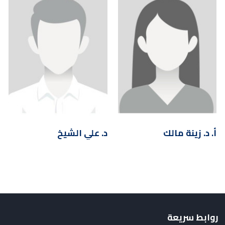
أ. د. زينة مالك
د. علي الشيخ
روابط سريعة