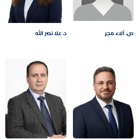
ص. آلاء مجر
د. علا نصر الله