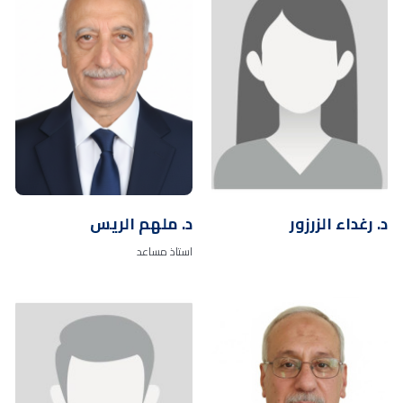
د. رغداء الزرزور
د. ملهم الريس
استاذ مساعد