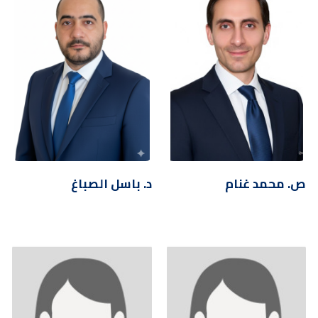
ص. محمد غنام
د. باسل الصباغ