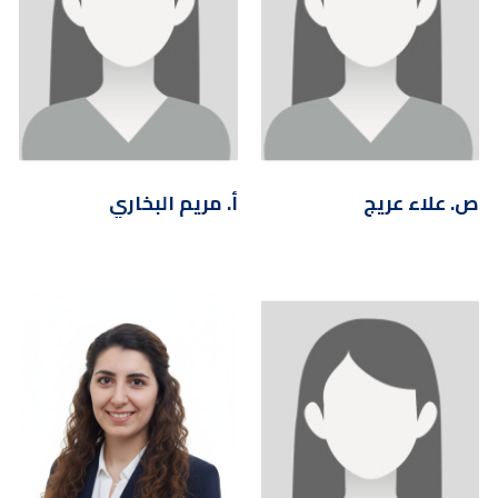
ص. علاء عريج
أ. مريم البخاري