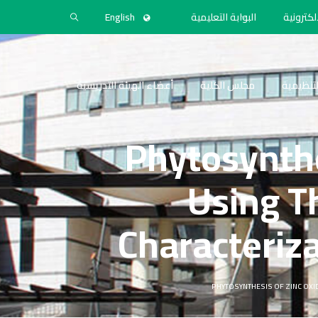
لكترونية
البوابة التعليمية
English
التنظيمية
مجلس الكلية
أعضاء الهيئة التدريسية
Phytosynthe
Using T
Characteriza
PHYTOSYNTHESIS OF ZINC OXI