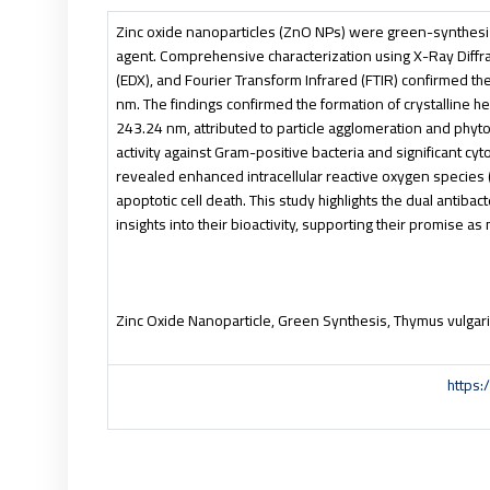
Zinc oxide nanoparticles (ZnO NPs) were green-synthesize
agent. Comprehensive characterization using X-Ray Diffr
(EDX), and Fourier Transform Infrared (FTIR) confirmed th
nm. The findings confirmed the formation of crystalline 
243.24 nm, attributed to particle agglomeration and phyt
activity against Gram-positive bacteria and significant cy
revealed enhanced intracellular reactive oxygen species
apoptotic cell death. This study highlights the dual antib
insights into their bioactivity, supporting their promise a
Zinc Oxide Nanoparticle, Green Synthesis, Thymus vulgaris
https