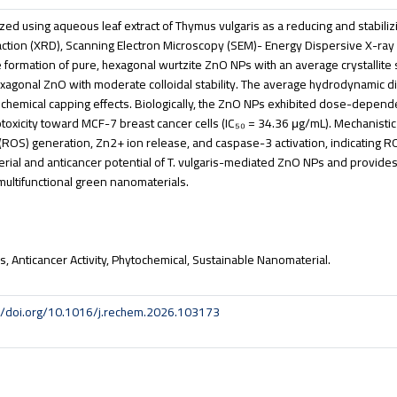
d using aqueous leaf extract of Thymus vulgaris as a reducing and stabiliz
action (XRD), Scanning Electron Microscopy (SEM)- Energy Dispersive X-ra
e formation of pure, hexagonal wurtzite ZnO NPs with an average crystallite 
hexagonal ZnO with moderate colloidal stability. The average hydrodynamic 
ochemical capping effects. Biologically, the ZnO NPs exhibited dose-depende
totoxicity toward MCF-7 breast cancer cells (IC₅₀ = 34.36 μg/mL). Mechanistic
 (ROS) generation, Zn2+ ion release, and caspase-3 activation, indicating
acterial and anticancer potential of T. vulgaris-mediated ZnO NPs and provide
s multifunctional green nanomaterials.
, Anticancer Activity, Phytochemical, Sustainable Nanomaterial.
://doi.org/10.1016/j.rechem.2026.103173