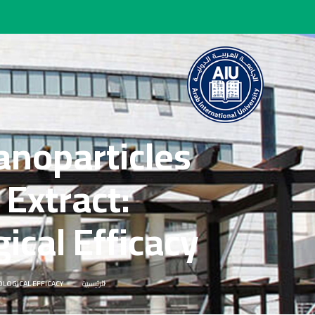
anoparticles
Extract:
ical Efficacy
الرئيسية
OLOGICAL EFFICACY