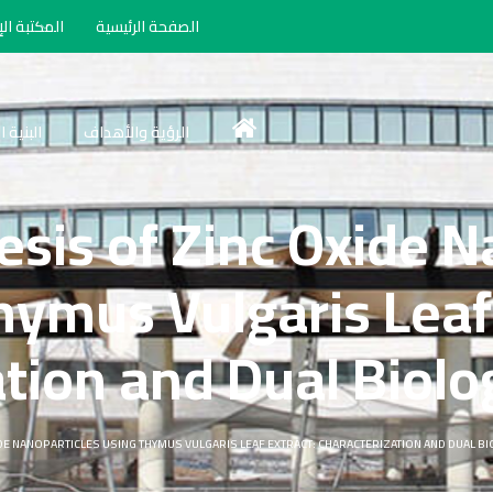
الصفحة الرئيسية
المكتبة الإ
الرؤية والأهداف
البنية 
sis of Zinc Oxide N
hymus Vulgaris Leaf 
tion and Dual Biolog
DE NANOPARTICLES USING THYMUS VULGARIS LEAF EXTRACT: CHARACTERIZATION AND DUAL BI