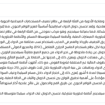
ونفاذية الأدوية من الفئة الرابعة في نظام تصنيف المستحضرات الصيدلانية الحيوية (
لاجية. ويُعد تحسين ذوبان الدواء استراتيجيةً أساسيةً لتعزيز التوافر الحيوي، مما يُتي
لة، قمنا بصياغة سيفدينير، وهو مركب نموذجي من الفئة الرابعة في نظام تصنيف 
للابلورية: المبعثرات الصلبة، وأنظمة السيليكا متوسطة المسام، والأنظمة اللابلورية ال
ق التجفيف بالإرذاذ والغمر في المذيب باستخدام نسب مختلفة من الدواء إلى البوليم
لورية لكل نظام باستخدام الماسح الحراري التفاضلي (
DSC
)، والمجهر الضوئي المستق
ان عن زيادة ملحوظة في تحرر الدواء من جميع الصيغ مقارنةً بسيفدينير البلوري. من
 في معدلات الذوبان، ويعزى ذلك إلى قدرتها على الحفاظ على التشبع الفائق ومنع الت
الظروف المائية غير المحققة لشروط الغوص. مع ذلك، أظهرت أنظمة السيليكا متوسطة 
مئوية/75% رطوبة نسبية) لمدة 6 أشهر. يُعزى ذلك إلى احتجاز الدواء داخل مسام السيليكا 
مؤكدةً على أهمية تحقيق التوازن بين تحسين الذوبان والثبات في الحالة الصلبة، و
ان لتحسين التوافر الحيوي عن طريق الفم والحصول على نتائج علاجية أكثر استهدافاً
.
سيفدينير، أنظمة لابلورية تشاركية، تحسين الذوبان، ثبات الدواء، سيليكا متوسطة ال