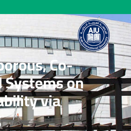
porous, Co-
 Systems on
bility via
g