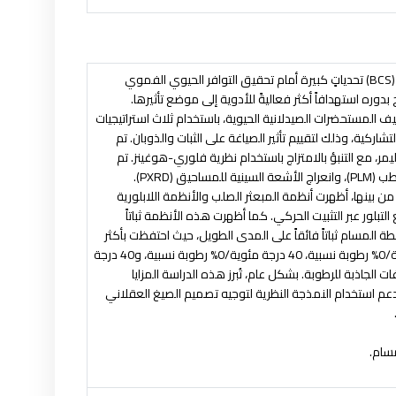
BCS
) تحدياتٍ كبيرة أمام تحقيق التوافر الحيوي الفموي
ح بدوره استهدافاً أكثر فعاليةً للأدوية إلى موضع تأثيرها.
المستحضرات الصيدلانية الحيوية، باستخدام ثلاث استراتيجيات
تشاركية، وذلك لتقييم تأثير الصياغة على الثبات والذوبان. تم
ر، مع التنبؤ بالامتزاج باستخدام نظرية فلوري-هوغينز. تم
طب (
PLM
)، وانعراج الأشعة السينية للمساحيق (
PXRD
).
 بينها، أظهرت أنظمة المبعثر الصلب والأنظمة اللابلورية
بلور عبر التثبيت الحركي. كما أظهرت هذه الأنظمة ثباتاً
المسام ثباتاً فائقاً على المدى الطويل، حيث احتفظت بأكثر
من 95% من محتوى الدواء وحافظت على بنية الدواء اللابلورية خلال ثلاث ظروف تخزين (25 درجة مئوية/0% رطوبة نسبية، 40 درجة مئوية/0% رطوبة نسبية، و40 درجة
وغياب السواغات الجاذبة للرطوبة. بشكل عام، تُبرز هذه الدراسة المزايا
تدعم استخدام النمذجة النظرية لتوجيه تصميم الصيغ العقلاني
مسام
.