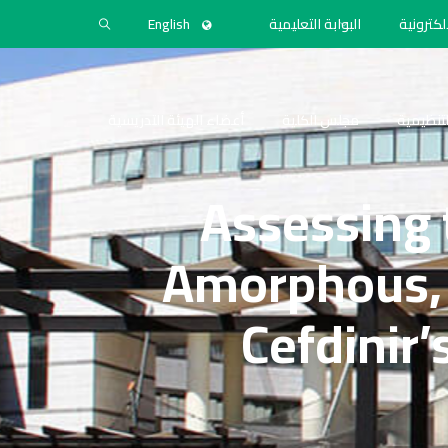
لكترونية
البوابة التعليمية
English
التنظيمية
مجلس الكلية
أعضاء الهيئة التدريسية
Assessing 
Amorphous,
Cefdinir’