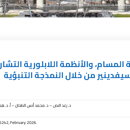
 CO-AMORPHOUS, AND POLYMER-BASED SYSTEMS ON CEFDINIR’S DISSOLUTION AND STABILI
المسام، والأنظمة اللابلورية التشار
سيفدينير من خلال النمذجة التنبؤية
د. رغد النص – د. محمد أنس الطحان – أ. د. هند
 15242, February 2026.