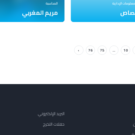
لمعلومات الإدارية
المحاسبة
حصاص
مريم المغربي
›
76
75
...
10
البريد الإلكتروني
ن
حفلات التخرج
ع