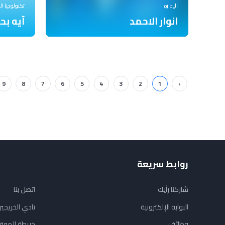
الإدارة
تكنولوجيا ا
انوار الاحمد
آيه ب
9
8
7
6
5
4
3
2
1
‹
روابط سريعة
شاركنا رأيك
اتصل بنا
البوابة الإلكترونية
نادي الخريجي
وظائف
خريطة الموق