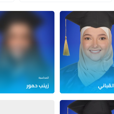
المحاسبة
لقباني
زينب حمور