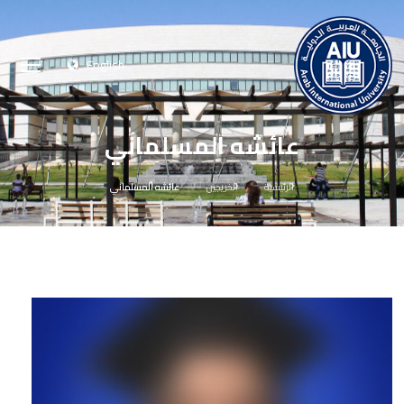
English
عائشه المسلماني
الرئيسية
الخريجين
عائشه المسلماني