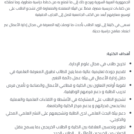
الجمهورية العربية السورية ويرجع ذلك إلى ما تتمتع به من خطط دراسية متطورة، وما تمتلكه
من كفاءات تدريسية مميزة، فضلاً عن البيئة المنفتحة والمتعاونة التي تشجع الطلاب على
توسيع معارفهم أبعد من الكتب الجامعية لتصل إلى التجارب الحقيقية
نسعى في كليتنا إلى تزويد الطلاب بأحدث ما توصلت إليه المعرفة في مجال إدارة الأعمال عبر
اعتماد مناهج دراسية حديثة.
أهداف الكلية
:
تخريج طلاب في مجال علوم الإدارة.
تقديم جودة تعليمية عالية مما يتيح للطالب تطبيق المعرفة العلمية في
حقل إدارة الأعمال في بيئة عمل دائمة التغير.
تقوية أواصر التعاون بين الكلية و قطاعي الأعمال والصناعة و تأمين فرص
تدريب للطلبة و دعم فرصهم الوظيفية.
تشجيع الطلاب على المشاركة في الأنشطة و اللقاءات العلمية والعملية
بما يحسن قدراتهم و يدعم مركز الكلية والجامعة.
دعم بيئة البحث العلمي لدى الطلبة وتشجيعهم على النشر العلمي المحلي
والخارجي.
تطوير وتحسين العلاقة بين الكلية و الطلاب الخريجين بما يسمح بنقل
الخبرات من الخريجين الأوائل إلى الطلاب الجدد.