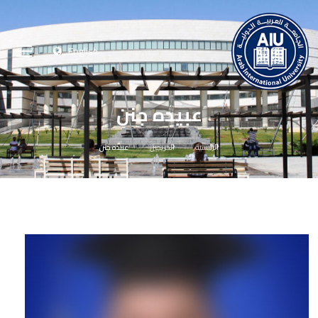
English
عبيده جنن
الرئيسية
الخريجين
عبيده جنن