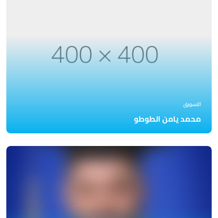
التسويق
محمد يامن الطوطو