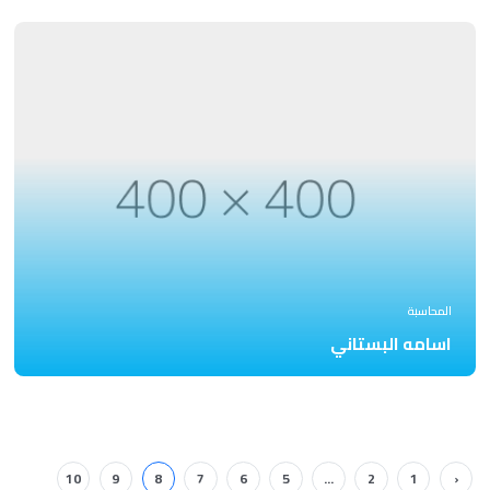
المحاسبة
اسامه البستاني
10
9
8
7
6
5
...
2
1
‹