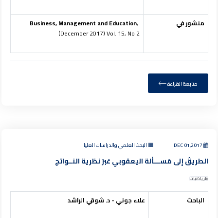
منشور في
,
Business, Management and Education
(December 2017) Vol. 15, No 2
متابعة القراءة
DEC 01,2017
البحث العلمي والدراسات العليا
الطريقُ إلى مَســـألة اليعقوبي عَبرَ نظرية النــواتج
الرياضيات
الباحث
علاء جوني - د.
شوقي الراشد