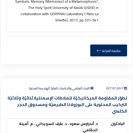
Symbols
,
Memory (Memories) of a Metamorphosis
”,
The Holy Spirit University of
Kaslik
(USEK) in
collaboration with GERPHAU Laboratory ( Paris La
Villette), 2017, pp.331-341
متابعة القراءة
OCT 07,2017
البحث العلمي والدراسات العليا, الهندسة المدنية
تطوّر المقاومة الميكانيكيّة للملاطات الإسمنتية ثنائيّة وثلاثيّة
التركيب المحتوية على البوزولانا الطبيعيّة ومسحوق الحجر
الكلسي
الباحثون
د.
أندراوس سعود ، د. عارف السويداني ، م. أمينة
الحمّامي