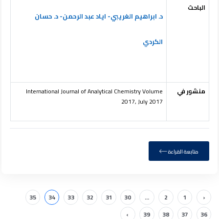
الباحث
د. ابراهيم الغريبي- اياد عبد الرحمن- د. حسان
الكردي
منشور في
International Journal of Analytical Chemistry Volume
2017, July 2017
متابعة القراءة
35
34
33
32
31
30
...
2
1
‹
›
39
38
37
36