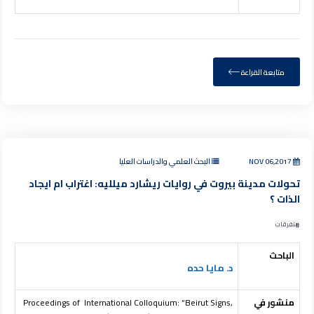
متابعة القراءة
NOV 06,2017
البحث العلمي والدراسات العليا
تحولات مدينة بيروت في روايات ريشارد ميلليه: اغتراب ام ايجاد
الذات ؟
متفرقات
الباحث
د. مايا حده
منشور في
Signs,
Beirut
Proceedings of International Colloquium: “