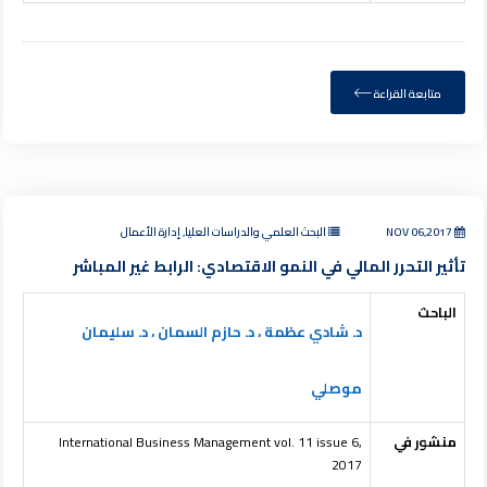
متابعة القراءة
NOV 06,2017
البحث العلمي والدراسات العليا, إدارة الأعمال
تأثير التحرر المالي في النمو الاقتصادي: الرابط غير المباشر
الباحث
د. شادي عظمة ، د. حازم السمان ، د. سليمان
موصلي
منشور في
International Business Management vol. 11 issue 6,
2017