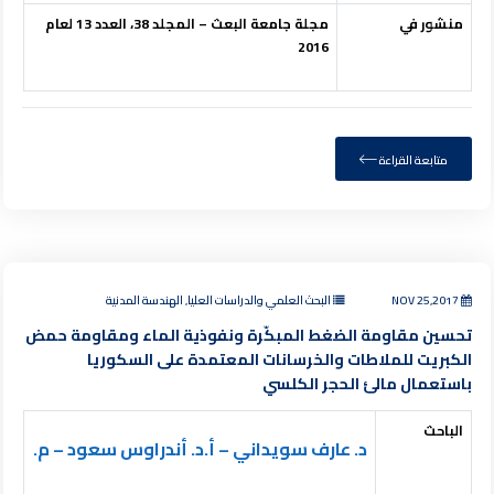
منشور في
مجلة جامعة البعث – المجلد 38، العدد 13 لعام
2016
متابعة القراءة
NOV 25,2017
البحث العلمي والدراسات العليا, الهندسة المدنية
تحسين مقاومة الضغط المبكّرة ونفوذية الماء ومقاومة حمض
الكبريت للملاطات والخرسانات المعتمدة على السكوريا
باستعمال مالئ الحجر الكلسي
الباحث
د. عارف سويداني – أ.د. أندراوس سعود – م.