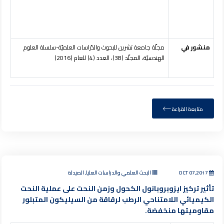
منشور في
مجلّة جامعة تشرين للبحوث والدّراسات العلميّة-سلسلة العلوم
الهندسيّة، المجلّد (38)، العدد (4) للعام (2016)
متابعة القراءة
OCT 07,2017
البحث العلمي والدراسات العليا, الصيدلة
تأثير تركيز ايزوبروبانول الكحول وزمن النحت على عملية النحت
الكيميائي اللامتناحي الرطب لرقاقة من السيليكون المتبلور
مقاوميتها منخفضة.