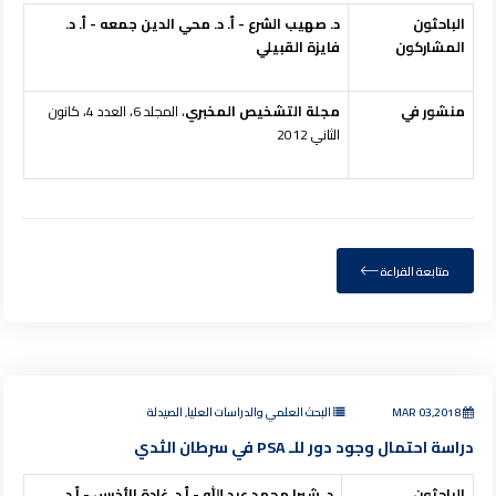
الباحثون
د. صهيب الشرع - أ. د. محي الدين جمعه - أ. د.
المشاركون
فايزة القبيلي
منشور في
مجلة التشخيص المخبري
، المجلد 6، العدد 4، كانون
الثاني 2012
متابعة القراءة
MAR 03,2018
البحث العلمي والدراسات العليا, الصيدلة
دراسة احتمال وجود دور للـ PSA في سرطان الثدي
الباحثون
د. شيرا محمد عبد الله - أ.د. غادة الأخرس - أ.د.