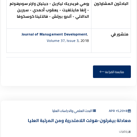
الباحثون المشاركون
رومي فريدريك ليتريل - جيليان وارنر سودرهولم
- إنغا ماينلغيت - يعقوب أحمدي - سيرين
الدالاتي - آندرو بيرتش - فالنتينا كوسكوفا
منشور في
,
Journal of Management Development
Volume 37, Issue 3
, 2018
متابعة القراءة
APR 15,2018
البحث العلمي والدراسات العليا
معادلة بيفرتون-هولت اللامتحررة ومن المرتبة العليا
الرياضيات