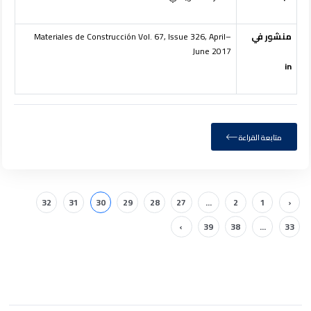
منشور في
Materiales de Construcción Vol. 67, Issue 326, April–
June 2017
in
متابعة القراءة
32
31
30
29
28
27
...
2
1
‹
›
39
38
...
33