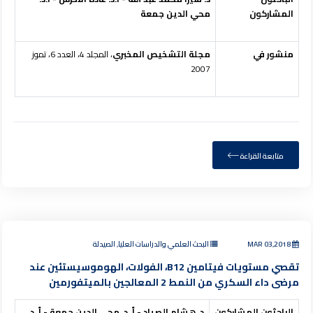
المشاركون
محي الدين جمعة
منشور في
مجلة التشخيص المخبري
، المجلد 4، العدد 6، تموز
2007
متابعة القراءة
MAR 03,2018
البحث العلمي والدراسات العليا, الصيدلة
تقصي مستويات فيتامين B12، الفولات، الهوموسيستئين عند
مرضى داء السكري من النمط 2 المعالجين بالميتفورمين
الباحثون المشاركون
د. هشام الصياد - أ. د. محي الدين جمعة - أ. د.