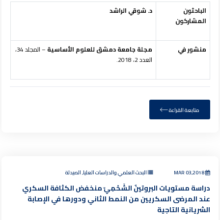
الباحثون
د. شوقي الراشد
المشاركون
منشور في
مجلة جامعة دمشق للعلوم الأساسية
– المجلد 34،
العدد 2، 2018.
متابعة القراءة
MAR 03,2018
البحث العلمي والدراسات العليا, الصيدلة
دراسة مستويات البروتينٌ الشَحْمِيّ منخفض الكثافة السكري
عند المرضى السكريين من النمط الثاني ودورها في الإصابة
الشريانية التاجية