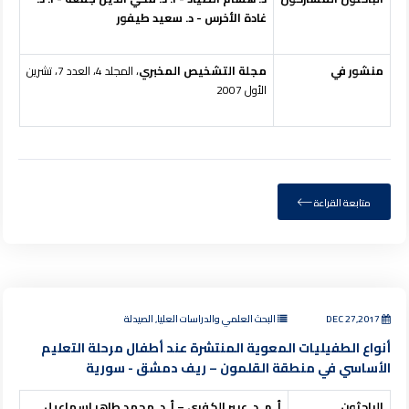
غادة الأخرس - د. سعيد طيفور
منشور في
مجلة التشخيص المخبري
، المجلد 4، العدد 7، تشرين
الأول 2007
متابعة القراءة
DEC 27,2017
البحث العلمي والدراسات العليا, الصيدلة
أنواع الطفيليات المعوية المنتشرة عند أطفال مرحلة التعليم
الأساسي في منطقة القلمون – ريف دمشق - سورية
الباحثون
أ. م. د. عبير الكفري – أ. د. محمد طاهر إسماعيل