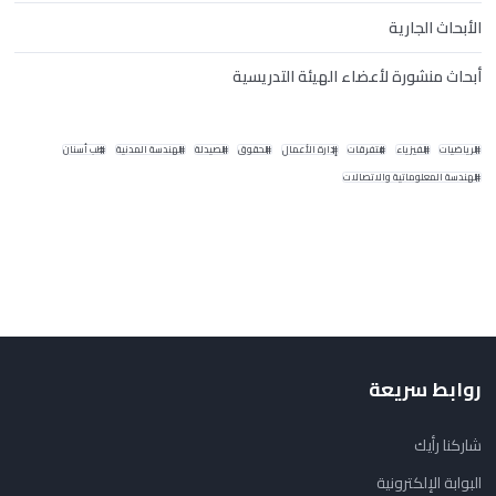
الأبحاث الجارية
أبحاث منشورة لأعضاء الهيئة التدريسية
الرياضيات
الفيزياء
متفرقات
إدارة الأعمال
الحقوق
الصيدلة
الهندسة المدنية
طب أسنان
الهندسة المعلوماتية والاتصالات
روابط سريعة
شاركنا رأيك
البوابة الإلكترونية