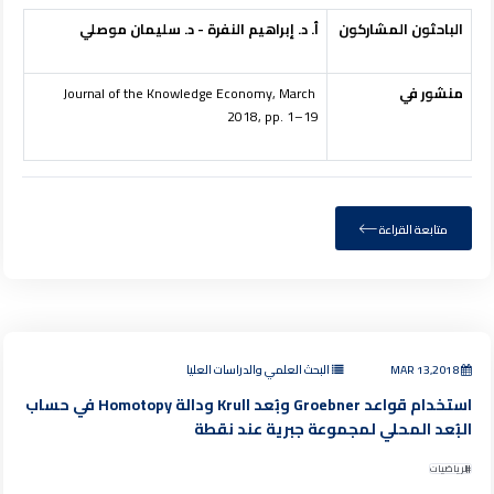
الباحثون المشاركون
أ. د. إبراهيم النفرة - د. سليمان موصلي
منشور في
Journal of the Knowledge Economy, March
2018, pp. 1–19
متابعة القراءة
MAR 13,2018
البحث العلمي والدراسات العليا
استخدام قواعد Groebner وبُعد Krull ودالة Homotopy في حساب
البُعد المحلي لمجموعة جبرية عند نقطة
الرياضيات