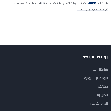
الرياضيات
الفيزياء
متفرقات
إدارة الأعمال
الحقوق
الصيدلة
الهندسة المدنية
طب أسنان
الهندسة المعلوماتية والاتصالات
روابط سريعة
شاركنا رأيك
البوابة الإلكترونية
وظائف
اتصل بنا
نادي الخريجين