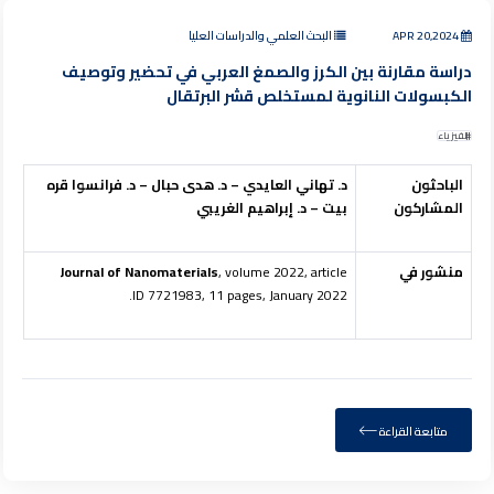
APR 20,2024
البحث العلمي والدراسات العليا
دراسة مقارنة بين الكرز والصمغ العربي في تحضير وتوصيف
الكبسولات النانوية لمستخلص قشر البرتقال
الفيزياء
الباحثون
د. تهاني العايدي – د. هدى حبال – د. فرانسوا قره
المشاركون
بيت – د. إبراهيم الغريبي
منشور في
, volume 2022, article
Journal of Nanomaterials
ID 7721983, 11 pages, January 2022.
متابعة القراءة