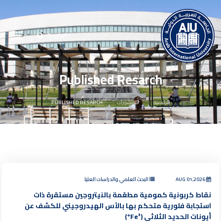
English
Published Resarch
الرئيسية
المنشورات
PUBLISHED RESARCH
AUG 01,2026
البحث العلمي والدراسات العليا
نقاط كربونية كمومية مطعّمة بالنيتروجين مستقرة ذات
استجابة فلورية متحكم بها بالأس الهيدروجيني للكشف عن
أيونات الحديد الثلاثي (Fe³⁺)