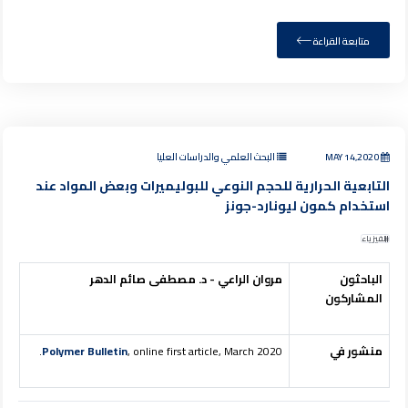
متابعة القراءة
MAY 14,2020
البحث العلمي والدراسات العليا
التابعية الحرارية للحجم النوعي للبوليميرات وبعض المواد عند
استخدام كمون ليونارد-جونز
الفيزياء
الباحثون
مروان الراعي - د. مصطفى صائم الدهر
المشاركون
منشور في
, online first article, March 2020.
Polymer Bulletin