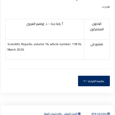
الفيزياء
الباحثون
أ. راما جحا – د. إبراهيم الغريبي
المشاركون
منشور في
Scientific Reports, volume 16, article number: 11816,
March 2026.
متابعة القراءة
APR 20,2024
البحث العلمي والدراسات العليا