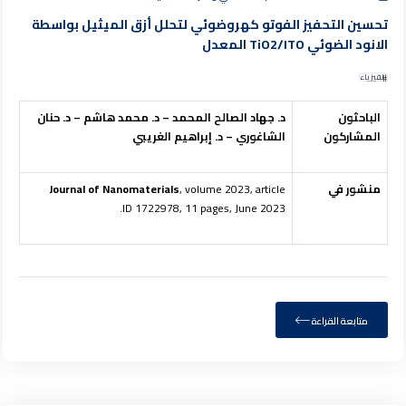
تحسين التحفيز الفوتو كهروضوئي لتحلل أزق الميثيل بواسطة
الانود الضوئي TiO2/ITO المعدل
الفيزياء
الباحثون
د. جهاد الصالح المحمد – د. محمد هاشم – د. حنان
المشاركون
الشاغوري – د. إبراهيم الغريبي
منشور في
, volume 2023, article
Journal of Nanomaterials
ID 1722978, 11 pages, June 2023.
متابعة القراءة