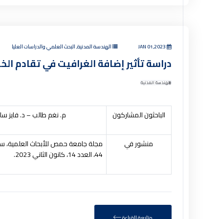
JAN 01,2023
الهندسة المدنية, البحث العلمي والدراسات العليا
دراسة تأثير إضافة الغرافيت في تقادم الخ
الهندسة المدنية
الباحثون المشاركون
م. نغم طالب – د. فايز سل
منشور في
مجلة جامعة حمص للأبحاث العلمية، سلس
44، العدد 14، كانون الثاني 2023.
متابعة القراءة