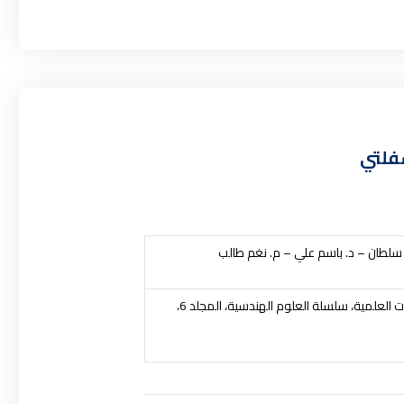
سفلتي
 سلطان – د. باسم علي – م. نغم طالب
العلمية، سلسلة العلوم الهندسية
، المجلد 6،