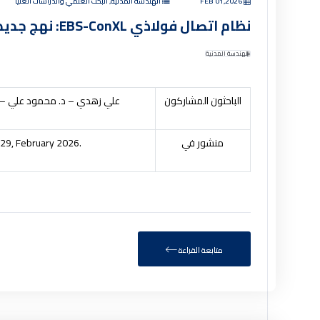
FEB 01,2026
الهندسة المدنية, البحث العلمي والدراسات العليا
نظام اتصال فولاذي EBS-ConXL: نهج جديد لتطبيقات SMRF
الهندسة المدنية
الباحثون المشاركون
علي زهدي – د. محمود علي –
منشور في
329, February 2026.
متابعة القراءة