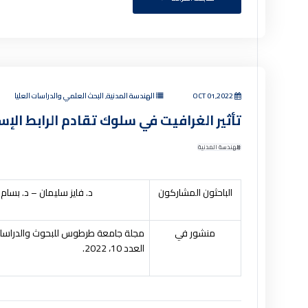
OCT 01,2022
الهندسة المدنية, البحث العلمي والدراسات العليا
تأثير الغرافيت في سلوك تقادم الرابط الإ
الهندسة المدنية
الباحثون المشاركون
د. فايز سليمان – د. بسام
منشور في
مجلة جامعة طرطوس للبحوث والدراسات 
العدد 10، 2022.