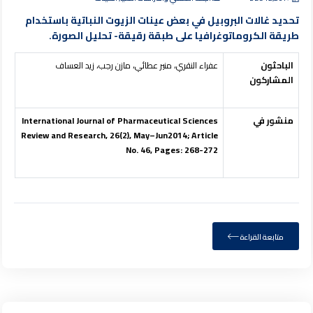
تحديد غالات البروبيل في بعض عينات الزيوت النباتية باستخدام
طريقة الكروماتوغرافيا على طبقة رقيقة- تحليل الصورة.
الباحث
ون
عفراء النقري، منير عطائي، مازن رجب، زيد العساف
المشاركون
منشور في
International Journal of Pharmaceutical Sciences
Review and Research, 26(2), May–Jun2014; Article
No. 46, Pages: 268-272
متابعة القراءة