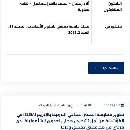
الباحثون
آلاء رمضان – محمد طاهر إسماعيل – شادي
المشاركون
سكرية
منشور في
مجلة جامعة دمشق للعلوم الأساسية،
المجلد 29،
العدد 2،
2013
متابعة القراءة
DEC 12,2017
البحث العلمي والدراسات العليا, الصيدلة
تطوير مقايسة الممتز المناعي المرتبط بالإنزيم (ELISA) في
المُؤَسَّسَة من أجل تشخيص مصلي لعدوى السَّلْمونيلَة لدى
مرضى من محافظتي دمشق ودرعا