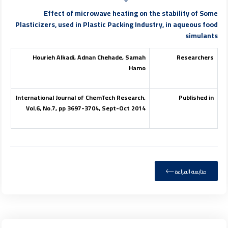
Effect of microwave heating on the stability of Some
Plasticizers, used in Plastic Packing Industry, in aqueous food
simulants
Hourieh Alkadi, Adnan Chehade, Samah
Researchers
Hamo
International Journal of ChemTech Research,
Published in
Vol.6, No.7, pp 3697-3704, Sept-Oct 2014
متابعة القراءة