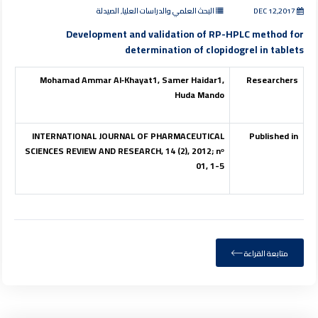
DEC 12,2017
البحث العلمي والدراسات العليا, الصيدلة
Development and validation of RP-HPLC method for
determination of clopidogrel in tablets
Mohamad Ammar Al
‐
Khayat1, Samer Haidar1,
Researchers
Huda Mando
INTERNATIONAL JOURNAL OF PHARMACEUTICAL
Published in
SCIENCES REVIEW AND RESEARCH, 14 (2), 2012;
nᵒ
01, 1-5
متابعة القراءة