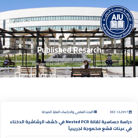
English
Published Resarch
الرئيسية
المنشورات
PUBLISHED RESARCH
DEC 12,2017
البحث العلمي والدراسات العليا, الصيدلة
دراسة حساسية تقانة Nested PCR في كشف الرشاشية الدخناء
في عينات قشع مخموجة تجريبياً