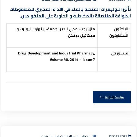
تأثير البوليمرات المنحلة بالماء في الأداء المخبري للمضغوطات
الطوافة الملتصقة بالمخاطية و الحاوية على المتفورمين.
الباحث
ون
مازن رجب، محي الدين جمعة، رينهارت نيوبرت و
المشاركون
ميكائيل ديتكن
منشور في
Drug Development and Industrial Pharmacy,
Volume 40, 2014 – Issue 7
متابعة القراءة
DEC 12,2017
البحث العلمي والدراسات العليا, الصيدلة