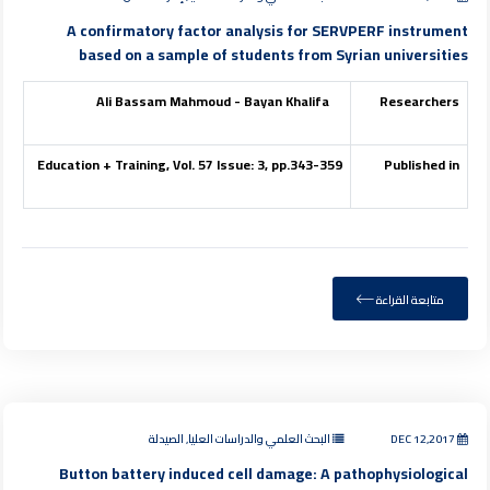
A confirmatory factor analysis for SERVPERF instrument
based on a sample of students from Syrian universities
Ali Bassam Mahmoud - Bayan Khalifa
Researchers
Education + Training, Vol. 57 Issue: 3, pp.343-359
Published in
متابعة القراءة
DEC 12,2017
البحث العلمي والدراسات العليا, الصيدلة
Button battery induced cell damage: A pathophysiological