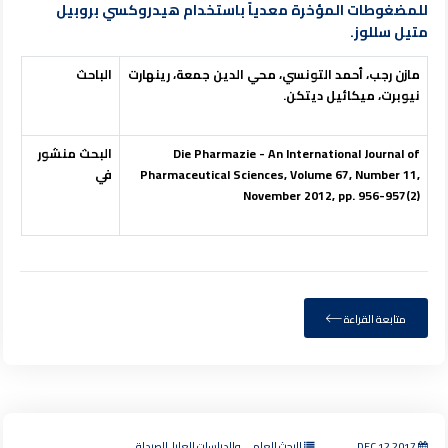
للمضغوطات المؤخرة معدياً باستخدام هيدروكسي بروبيل
متيل سللوز.
مازن رجب، أحمد التونسي، محي الدين جمعة، رينهارت
الباحث
نيوبرت، ميكائيل ديتكن.
Die Pharmazie - An International Journal of
البحث منشور
Pharmaceutical Sciences, Volume 67, Number 11,
في
November 2012, pp. 956-957(2)
متابعة القراءة
DEC 12,2017
البحث العلمي والدراسات العليا, الصيدلة