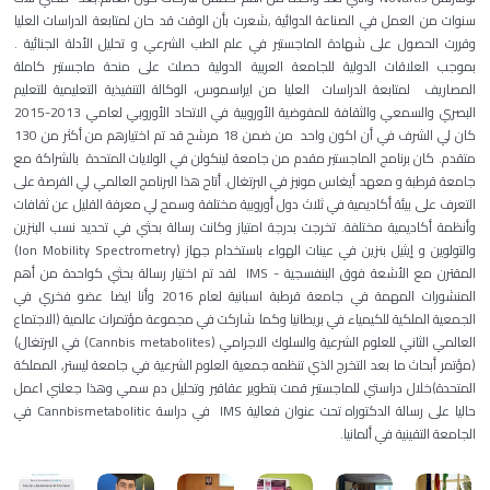
سنوات من العمل في الصناعة الدوائية ,
شعرت بأن الوقت قد حان
لمتابعة الدراسات العليا
وقررت الحصول على
شهادة الماجستير في علم الطب الشرعي و تحليل الأدلة الجنائية
.
بموجب العلاقات الدولية للجامعة العربية الدولية حصلت على منحة ماجستير كاملة
المصاريف لمتابعة الدراسات العليا من ايراسموس، الوكالة التنفيذية التعليمية
للتعليم
البصري والسمعي والثقافة للمفوضية الأوروبية في الاتحاد الأوروبي لعامي 2013-2015
كان لي الشرف في أن اكون واحد من ضمن 18 مرشح قد تم اختيارهم من أكثر من 130
متقدم. كان برنامج الماجستير مقدم من جامعة لينكولن في الولايات المتحدة بالشراكة مع
جامعة قرطبة و
معهد أيغاس مونيز في البرتغال
. أتاح هذا البرنامج العالمي لي الفرصة على
التعرف على بيئة أكاديمية في ثلاث دول أوروبية مختلفة وسمح لي معرفة القليل عن ثقافات
وأنظمة أكاديمية مختلفة. تخرجت بدرجة امتياز وكانت رسالة بحثي في
تحديد نسب البنزين
والتولوين و إيثيل بنزين في عينات الهواء باستخدام جهاز (Ion Mobility Spectrometry)
المقترن مع الأشعة فوق البنفسجية
- IMS لقد تم اختيار رسالة بحثي كواحدة من أهم
المنشورات المهمة في جامعة قرطبة اسبانية لعام 2016 وأنا ايضا عضو فخري في
الجمعية الملكية للكيمياء في بريطانيا وكما شاركت في مجموعة مؤتمرات عالمية (الاجتماع
العالمي الثاني للعلوم الشرعية و
السلوك الاجرامي (Cannbis metabolites)
في البرتغال)
(مؤتمر أبحاث ما بعد التخرج الذي تنظمه جمعية العلوم الشرعية في جامعة ليستر, المملكة
المتحدة)خلال دراستي للماجستير قمت بتطوير عقاقير وتحليل دم سمي وهذا جعلني اعمل
حاليا على رسالة الدكتوراه تحت عنوان فعالية IMS في دراسة Cannbismetabolitic في
الجامعة التقينية في ألمانيا.