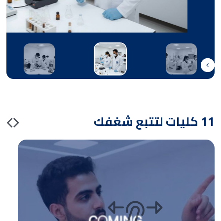
11 كليات لتتبع شغفك