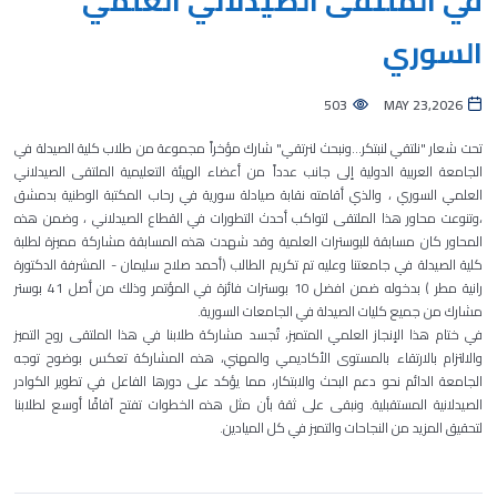
في الملتقى الصيدلاني العلمي
السوري
503
MAY 23,2026
تحت شعار "نلتقي لنبتكر…ونبحث لنرتقي" شارك مؤخراً مجموعة من طلاب كلية الصيدلة في
الجامعة العربية الدولية إلى جانب عدداً من أعضاء الهيئة التعليمية الملتقى الصيدلاني
العلمي السوري ، والذي أقامته نقابة صيادلة سورية في رحاب المكتبة الوطنية بدمشق
،وتنوعت محاور هذا الملتقى لتواكب أحدث التطورات في القطاع الصيدلاني ، وضمن هذه
المحاور كان مسابقة للبوسترات العلمية وقد شهدت هذه المسابقة مشاركة مميزة لطلبة
كلية الصيدلة في جامعتنا وعليه تم تكريم الطالب (أحمد صلاح سليمان - المشرفة الدكتورة
رانية مطر ) بدخوله ضمن افضل 10 بوسترات فائزة في المؤتمر وذلك من أصل 41 بوستر
مشارك من جميع كليات الصيدلة في الجامعات السورية.
في ختام هذا الإنجاز العلمي المتميز، تُجسد مشاركة طلابنا في هذا الملتقى روح التميز
والالتزام بالارتقاء بالمستوى الأكاديمي والمهني، هذه المشاركة تعكس بوضوح توجه
الجامعة الدائم نحو دعم البحث والابتكار، مما يؤكد على دورها الفاعل في تطوير الكوادر
الصيدلانية المستقبلية. ونبقى على ثقة بأن مثل هذه الخطوات تفتح آفاقًا أوسع لطلابنا
لتحقيق المزيد من النجاحات والتميز في كل الميادين.