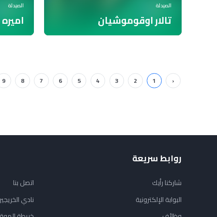
الصيدلة
الصيدلة
تالار اوقوموشيان
اميره 
9
8
7
6
5
4
3
2
1
‹
روابط سريعة
شاركنا رأيك
اتصل بنا
البوابة الإلكترونية
نادي الخريجي
وظائف
خريطة الموق