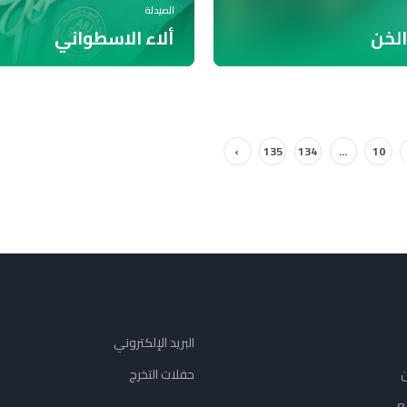
الصيدلة
الخن
ألاء الاسطواني
›
135
134
...
10
البريد الإلكتروني
ن
حفلات التخرج
ع