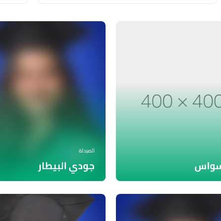
الصيدلة
سواس
جودي البيطار