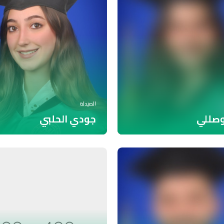
الصيدلة
وصللي
جودي الحلبي