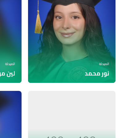
الصيدلة
الصيدلة
نور محمد
لين م