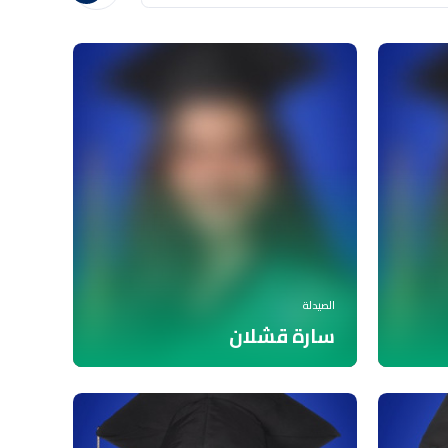
الصيدلة
سارة قشلان