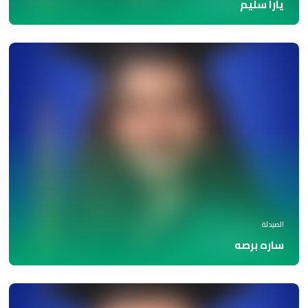
يارا سليم
الصيدلة
ساره برصه