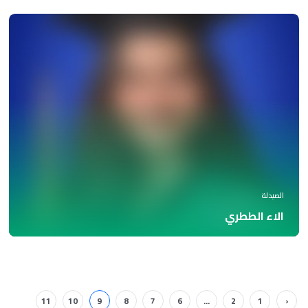
الصيدلة
الاء الططري
11
10
9
8
7
6
...
2
1
‹