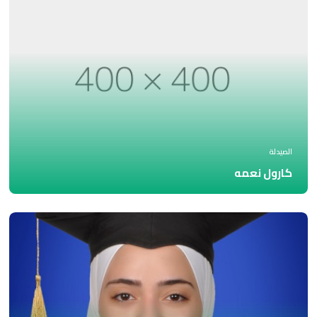
الصيدلة
كارول نعمه