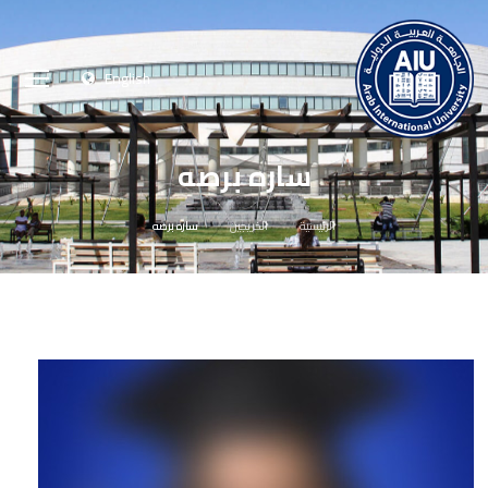
English
ساره برصه
الرئيسية
الخريجين
ساره برصه