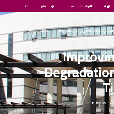
لكترونية
البوابة التعليمية
English
مجلس البحث العلمي والدراسات العليا
طاقم الباحثين
Improvin
Degradation
T
IMPROVING THE P