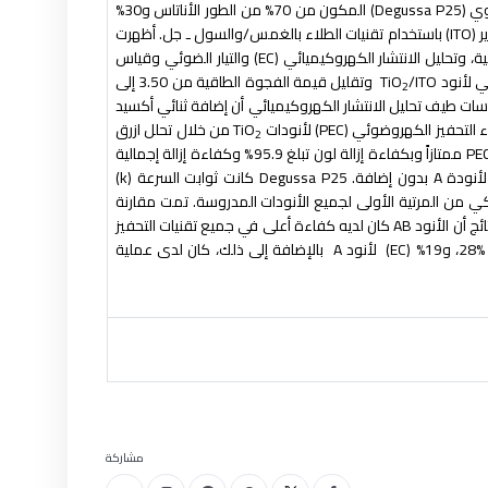
وي
(Degussa P25)
المكون من 70% من الطور الأناتاس و30%
ر
(ITO)
باستخدام تقنيات الطلاء بالغمس/والسول ـ جل. أظهرت
ة، وتحليل الانتشار الكهروكيميائي
(EC)
والتيار الضوئي وقياس
 لأنود
TiO
/ITO
وتقليل قيمة الفجوة الطاقية من 3.50 إلى
2
 جسيمات أكسيد التيتانيوم إلى حوالي 75 نانومتراً. تأكدت قياسات طيف تحليل الانتشار الكهروكيميائي أن إضافة ثنائي أكسيد
ء التحفيز الكهروضوئي
(PEC)
لأنودات
TiO
من خلال تحلل ازرق
2
ممتازاً وبكفاءة إزالة لون تبلغ 95.9% وكفاءة إزالة إجمالية
A
بدون إضافة
. Degussa P25
كانت ثوابت السرعة
(k)
كي من المرتية الأولى لجميع الأنودات المدروسة. تمت مقارنة
ئج أن الأنود
AB
كان لديه كفاءة أعلى في جميع تقنيات التحفيز
، و19
% (EC)
لأنود
A
بالإضافة إلى ذلك، كان لدى عملية
مشاركة