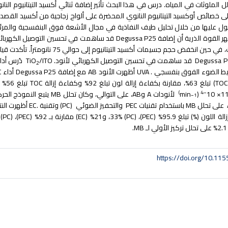
 الملوثات في المياه. درس في هذا البحث تأثير إضافة ثنائي أكسيد التيتانيوم النان
لى خصائص أوكسيد التيتانيوم النانوي المحضرة على ألواح زجاجية من أكسيد القصدي
حصول عليها من خلال تحليل طيف النفاذية في مجال الأشعة فوق البنفسجية والمرئي
ر القوة الذرية أن إضافة
Degussa P25
قد ساهمت في تحسين التوصيل الكهربائي
3.35 إلكترون فولت، في حين انخفض حجم
Degussa 
قد ساهمت في تحسين التوصيل الكهربائي لأنود
. TiO
/ITO
دُرس أدا
2
ط الضوء الفوق بنفسجي
. UVA
أظهرت الأنود
AB
مع إضافة
Degussa P25
أداء
PEC
تبلغ 63%، مقارنة بكفاءة إزالة لون تبلغ 92% وكفاءة إزالة
TOC
تبلغ 56% لأنودة
−1)
−4
(min
لأنودات
A
و
AB
، على التوالي، وكان تحلل
MB
يتبع النموذج الحر
على تحلل
MB
باستخدام تقنيات
PEC
والتحفيز الضوئي
(PC)
وتقنية
.EC
أظهرت النتا
اللون (%) تبلغ 95.9
% (PEC)
، 33%
(PC)
، و21
% (EC)
مقارنة بـ 92
% (PEC)
، 28%
(PC)
ـ
MB
.
https://doi.org/10.1