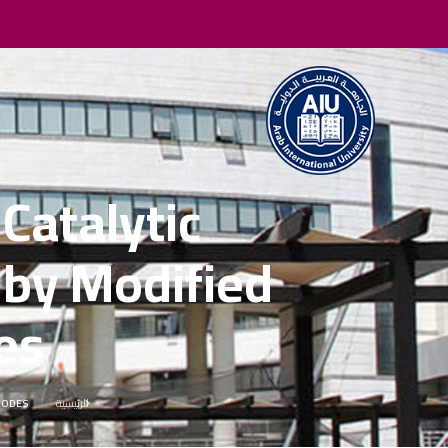
Catalytic
 by Modified
es
الرئيسية
ANODES