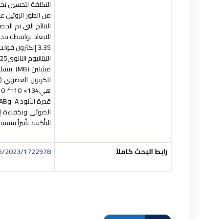
التكلفة لتحسين تحلل
من الطور الروتيل ع
النتائج التي تم ال
الابعاد بواسطة مجه
التيتانيوم النانوي
P25
ميثيلين
(
MB)
بتسلي
للكربون العضوي
(TOC)
−4,
هي
134× 10
110× 10
قدرة الأنود
A
و
AB
الضوئي وبكفاءة إزالة 
التأكسد تأثيراً بنسبة 2.1% على تحلل تركيز الأولي ل
رابط البحث كاملاً
155/2023/1722978