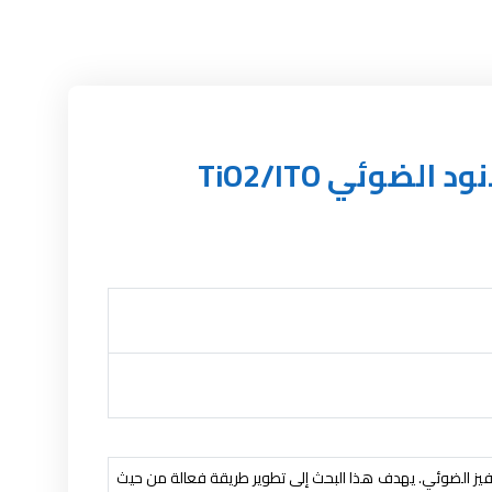
تحسين التحفيز الفوتو كهروضوئي لتحلل أزق الميثيل بواسطة الانود الضوئي TiO2/ITO
لتحفيز الضوئي. يهدف هذا البحث إلى تطوير طريقة فعالة من حيث