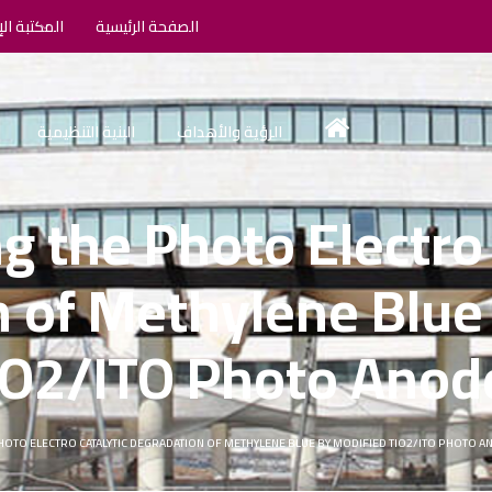
الصفحة الرئيسية
المكتبة الإ
الرؤية والأهداف
البنية التنظيمية
g the Photo Electro 
 of Methylene Blue
iO2/ITO Photo Anod
HOTO ELECTRO CATALYTIC DEGRADATION OF METHYLENE BLUE BY MODIFIED TIO2/ITO PHOTO 