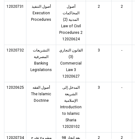
12020731
أصول التنفيذ
أصول
2
2
Execution
المحاكمات
Procedures
المدنية (2)
Law of Civil
Procedures 2
12020624
12020732
التشريعات
القانون التجاري
3
-
المصرفية
(3)
Banking
Commercial
Legislations
Law 3
12020627
12020625
أصول الفقه
المدخل إلى
3
-
The Islamic
الشريعة
Doctrine
الإسلامية
Introduction
to Islamic
Sharia
12020102
12020734
مشروع تخرج
بعد إنجاز 98
2
2