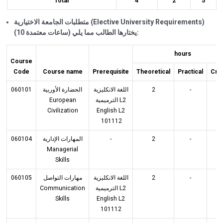
Total
4
2
5
متطلبات الجامعة الاختيارية (
Elective
University Requirements
)
(10 ساعات معتمدة) يختارها الطالب مما يلي:
hours
Course
Code
Course name
Prerequisite
Theoretical
Practical
Cred
060101
الحضارة الأوربية
اللغة الانكليزية
2
-
2
European
الترميمية L2
Civilization
English L2
101112
060104
المهارات الإدارية
-
2
-
2
Managerial
Skills
060105
مهارات التواصل
اللغة الانكليزية
2
-
2
Communication
الترميمية L2
Skills
English L2
101112