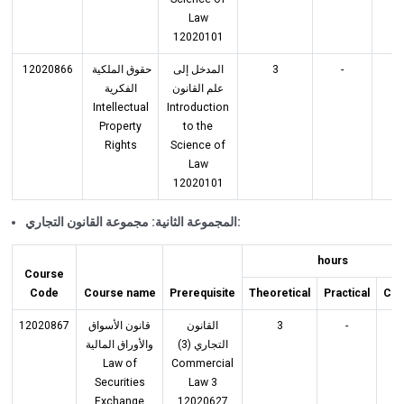
Law
12020101
12020866
حقوق الملكية
المدخل إلى
3
-
3
علم القانون
الفكرية
Intellectual
Introduction
Property
to the
Rights
Science of
Law
12020101
المجموعة الثانية: مجموعة القانون التجاري:
hours
Course
Code
Course name
Prerequisite
Theoretical
Practical
Cre
12020867
قانون الأسواق
القانون
3
-
3
التجاري (3)
والأوراق المالية
Law of
Commercial
Securities
Law 3
Exchange
12020627