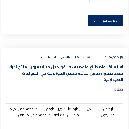
متابعة القراءة
NOV 01,0004
الصيدلة, البحث العلمي والدراسات العليا
استعراف واصطناع وتوصيف N- فورميل ميرابيغرون: منتج تدرك
جديد يتكون بفعل شائبة حمض الفورميك في السواغات
الصيدلانية
الصيدلة
الباحثون
ص. بشير داود آغا الشهير بالداوودي – أ. د. محمد عمار الخياط
المشاركون
– د. غسان أبو شامة – د. محمد عامر المارديني