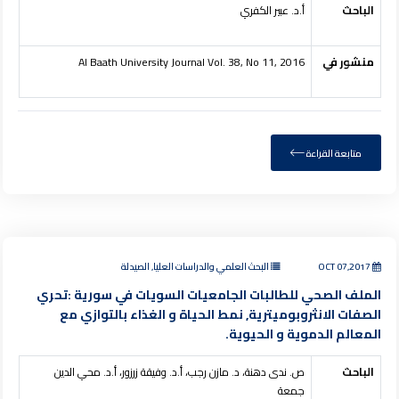
الباحث
أ.د. عبير الكفري
منشور في
Al Baath University Journal Vol. 38, No 11, 2016
متابعة القراءة
OCT 07,2017
البحث العلمي والدراسات العليا, الصيدلة
الملف الصحي للطالبات الجامعيات السويات في سورية :تحري
الصفات الانثروبوميترية, نمط الحياة و الغذاء بالتوازي مع
المعالم الدموية و الحيوية.
الباحث
ص. ندى دهنة، د. مازن رجب، أ.د. وفيقة زرزور، أ.د. محي الدين
جمعة