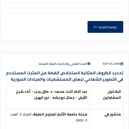
متابعة القراءة
SEP 07,2009
البحث العلمي والدراسات العليا, الصيدلة
تحديد الظروف المثالية لاستخلاص الفضة من المثبت المستخدم
في التصوير الشعاعي لبعض المستشفيات والعيادات السورية
الباحثون
عبد
الاله
ثابت
محمد- د. مازن
رجب
-
أباء
شيخ
المشاركون
الأرض - جمال
درويشه - نور
الهبل
منشور في
مجلة جامعة الأنبار للعلوم الصرفة،
المجلد 3، العدد
3، 2009