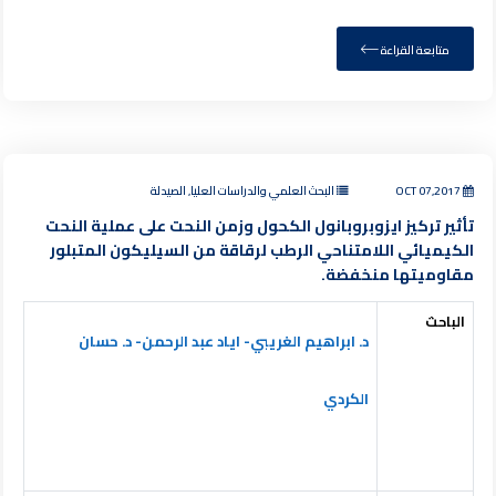
متابعة القراءة
OCT 07,2017
البحث العلمي والدراسات العليا, الصيدلة
تأثير تركيز ايزوبروبانول الكحول وزمن النحت على عملية النحت
الكيميائي اللامتناحي الرطب لرقاقة من السيليكون المتبلور
مقاوميتها منخفضة.
الباحث
د. ابراهيم الغريبي- اياد عبد الرحمن- د. حسان
الكردي