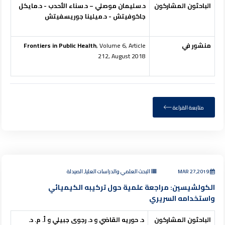
الباحثون المشاركون
د.سليمان موصلي – د.سناء الأحدب - د.مايكل
جاكوفيتش - د.ميلينا جوريسفيتش
منشور في
, Volume 6, Article
Frontiers in Public Health
212, August 2018
متابعة القراءة
MAR 27,2019
البحث العلمي والدراسات العليا, الصيدلة
الكولشيسين: مراجعة علمية حول تركيبه الكيميائي
واستخدامه السريري
الباحثون المشاركون
د. حوريه القاضي و د. رجوى جبيلي و أ. م. د.