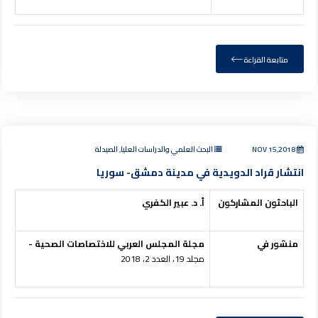
متابعة القراءة
NOV 15,2018
البحث العلمي والدراسات العليا, الصيدلة
انتشار قراد الدويدية في مدينة دمشق- سوريا
الباحثون المشاركون
أ. د. عبير الكفري
منشور في
مجلة المجلس العربي للاختصاصات الصحية -
مجلد 19، العدد 2، 2018