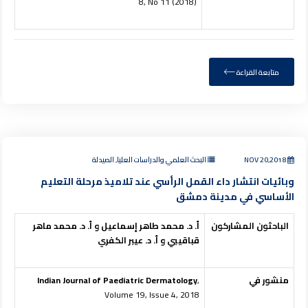
8, No 11 (2018)
متابعة القراءة
NOV 20,2018
البحث العلمي والدراسات العليا, الصيدلة
وبائيات انتشار داء القمل الرأسي عند تلاميذ مرحلة التعليم
الأساسي في مدينة دمشق
الباحثون المشاركون
أ. د. محمد طاهر إسماعيل و أ. د. محمد ماهر
قباقيبي و أ. د. عيبر الكفري
منشور في
,
Indian Journal of Paediatric Dermatology
Volume 19, Issue 4, 2018