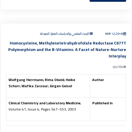
MAY 12,2018
البحث العلمي والدراسات العليا, الصيدلة
Homocysteine, Methylenetetrahydrofolate Reductase C677T
Polymorphism and the B-Vitamins: A Facet of Nature-Nurture
Interplay
وفيقة زرزور
Wolfgang Herrmann; Rima Obeid; Heike
Author
Schorr; Wafika Zarzour; Jürgen Geisel
Clinical Chemistry and Laboratory Medicine
,
Published in
Volume 41, Issue 4, Pages 547–553, 2003