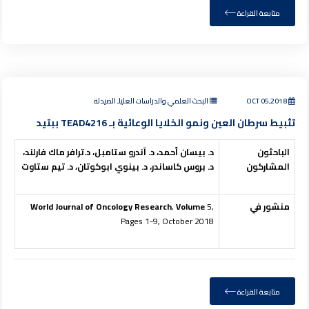
متابعة القراءة
OCT 05,2018
البحث العلمي والدراسات العليا, الصيدلة
تثبيط سرطان العين ونمو الخلايا الوعائية بـ TEAD4216 ببتيد
الباحثون
د. بيسان أحمد،
د. آندرو ستامبل
،
د.ترافر ماك فارلند
،
المشاركون
د. بروس كاساندر
،
د. بينوي ابوكوتان، د. تيم ستاوت
منشور في
5,
Volume
,
World Journal of Oncology Research
Pages 1-9, October 2018
متابعة القراءة