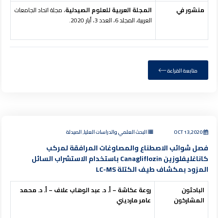
منشور في
المجلة العربية للعلوم الصيدلية
، مجلة اتحاد الجامعات
العربية، المجلد 6، العدد 3، أيار 2020.
متابعة القراءة
OCT 13,2020
البحث العلمي والدراسات العليا, الصيدلة
فصل شوائب الاصطناع والمصاوغات المرافقة لمركب
كاناغليفلوزين Canagliflozin باستخدام الاستشراب السائل
المزود بمكشاف طيف الكتلة LC-MS
الباحثون
روعة عكاشة – أ. د. عبد الوهاب علاف – أ. د. محمد
المشاركون
عامر مارديني