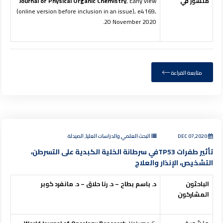
منشور في
, Early view
Journal of Physical Organic Chemistry
(online version before inclusion in an issue), e4169,
20 November 2020.
متابعة القراءة
DEC 07,2020
البحث العلمي والدراسات العليا, الصيدلة
تأثير طفرات TP53في سرطانة الخلية الكبدية على التسرطن،
التشخيص، الإنذار والعلاج
الباحثون
د. باسم بطاح – د. رنا حلاق – د. مانفرد كوبر
المشاركون