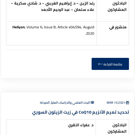
الباحثون
رغد الزين – د. إبراهيم الغريبي – د. شادي سكرية –
المشاركون
علاء سلمان – عبد الرحيم الأحمد
منشور في
, Volume 6, Issue 8, Article e04594, August
Heliyon
2020.
متابعة القراءة
MAR 13,2021
البحث العلمي والدراسات العليا, الصيدلة
تحديد تميم الأنزيم CoQ10 في زيت الزيتون السوري
الباحثون
د. عفراء النقري
المشاركون