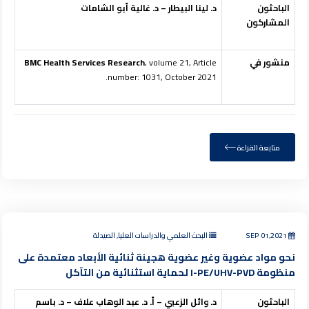
الباحثون
د. لينا البيطار – د. غالية أبو الشامات
المشاركون
منشور في
, volume 21, Article
BMC Health Services Research
number: 1031, October 2021.
متابعة القراءة
SEP 01,2021
البحث العلمي والدراسات العليا, الصيدلة
نحو مواد عضوية وغير عضوية هجينة ثنائية الأبعاد معتمدة على
منظومة I-PE/UHV-PVD لحماية استثنائية من التآكل
الباحثون
د. وائل الزعبي – أ. د. عبد الوهاب علاف – د. باسم