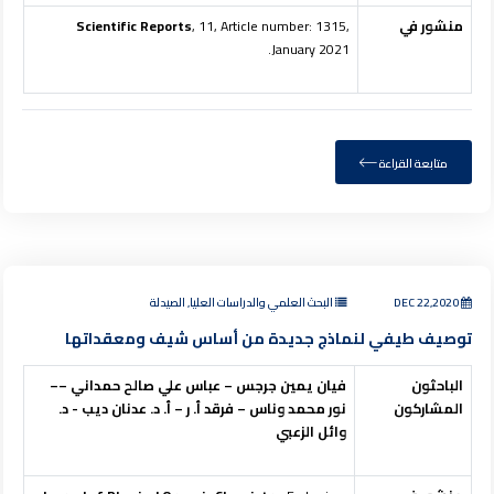
منشور في
, 11, Article number: 1315,
Scientific Reports
January 2021.
متابعة القراءة
DEC 22,2020
البحث العلمي والدراسات العليا, الصيدلة
توصيف طيفي لنماذج جديدة من أساس شيف ومعقداتها
الباحثون
فيان يمين جرجس – عباس علي صالح حمداني ––
المشاركون
نور محمد وناس – فرقد أ. ر – أ. د. عدنان ديب - د.
وائل الزعبي