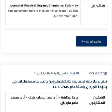
منشور في
, Early view
Journal of Physical Organic Chemistry
(online version before inclusion in an issue), e4156,
4 November 2020.
متابعة القراءة
OCT 13,2020
البحث العلمي والدراسات العليا, الصيدلة
تطوير طريقة لمعايرة كاناغليفلوزين وتحديد مستقلباته في
بلازما الجرذان باستخدام LC-UV/MS
الباحثون
روعة عكاشة – أ. د. عبد الوهاب علاف – أ. د. محمد
المشاركون
عامر مارديني