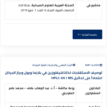
منشور في
المجلة العربية للعلوم الصيدلية
، مجلة اتحاد
الجامعات العربية، المجلد 6، العدد 1، تموز 2019.
متابعة القراءة
MAY 14,2020
البحث العلمي والدراسات العليا, الصيدلة
توصيف الاستقلابات لكاناغليفلوزين في بلازما وبول وبراز الجرذان
اعتماداً على تحاليل HPLC-UV / MS
الباحثون
روعة عكاشة – أ. د. عبد الوهاب علاف – محمد عامر
المشاركون
المارديني
منشور في
,
Research Journal of Pharmacy and Technology