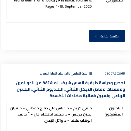
منشور في
, Volume 6,
World Journal of Oncology Research
Pages 1-19, September 2020.
متابعة القراءة
DEC 07,2020
البحث العلمي والدراسات العليا, الصيدلة
تحضير ودراسة طيفية لأسس شيف المشتقة من الدوبامين
ومعقدات معادن النيكل الثنائي، البلاديوم الثنائي، البلاتين
الرباعي وتعيين فعالية مضادات الأكسدة
الباحثون
د. مي كريم – د. عباس علي صالح حمداني – د. فيان
المشاركون
يمين جرجس – د. محمد احتشام خان – أ. د. عبد
الوهاب علاف – د. وائل الزعبي