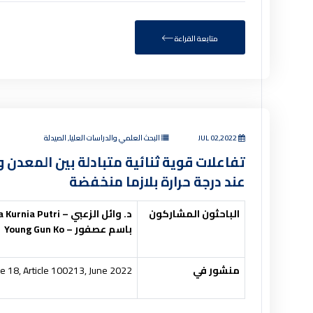
متابعة القراءة
JUL 02,2022
البحث العلمي والدراسات العليا, الصيدلة
تفاعلات قوية ثنائية متبادلة بين المعدن وا
عند درجة حرارة بلازما منخفضة
الباحثون المشاركون
د. وائل الزعبي –
 Kurnia Putri
باسم عصفور –
Young Gun Ko
منشور في
e 18, Article 100213, June 2022.