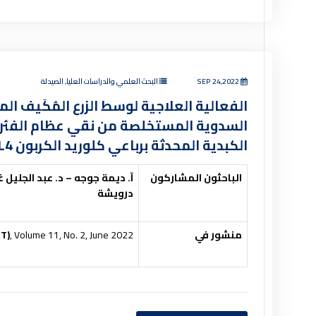
SEP 24,2022
البحث العلمي والدراسات العليا, الصيدلة
الفعالية العلاجية لوسط الزرع المُكَيف ا
السدوية المستخلصة من نقي عظام الفئران 
الكبدية المحدثة برباعي كلوريد الكربون CCL4
الباحثون المشاركون
آ. ديمة جوجه – د. عبد الجليل
درويشة
منشور في
, Volume 11, No. 2, June 2022.
TT)