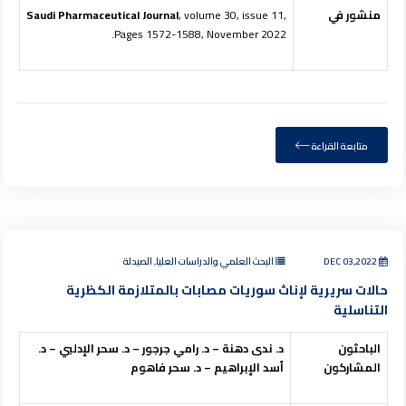
منشور في
, volume 30, issue 11,
Saudi Pharmaceutical Journal
Pages 1572-1588, November 2022.
متابعة القراءة
DEC 03,2022
البحث العلمي والدراسات العليا, الصيدلة
حالات سريرية لإناث سوريات مصابات بالمتلازمة الكظرية
التناسلية
الباحثون
د. ندى دهنة – د. رامي جرجور – د. سحر الإدلبي – د.
المشاركون
أسد الإبراهيم – د. سحر فاهوم