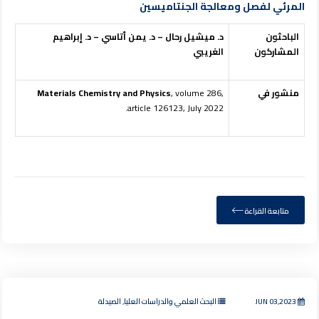
المرئي لفصل ومعالجة الجنتاميسين
الباحثون
د. ميشيل رحال – د. يمن أتاسي – د. إبراهيم
المشاركون
الغريبي
منشور في
, volume 286,
Materials Chemistry and Physics
article 126123, July 2022.
متابعة القراءة
JUN 03,2023
البحث العلمي والدراسات العليا, الصيدلة