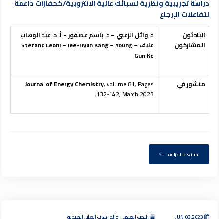
دراسة تجريبية ونظرية لسبائك عالية الانتروبية/كحفازات داعمة
لتفاعلات الإرجاع
الباحثون
د. وائل الزعبي – د. باسم عصفور – أ. د. عبد الوهاب
المشاركون
علاف –
Young
–
Jee-Hyun Kang
–
Stefano Leoni
Gun Ko
منشور في
, volume 81, Pages
Journal of Energy Chemistry
132-142, March 2023.
متابعة القراءة
JUN 03,2023
البحث العلمي والدراسات العليا, الصيدلة