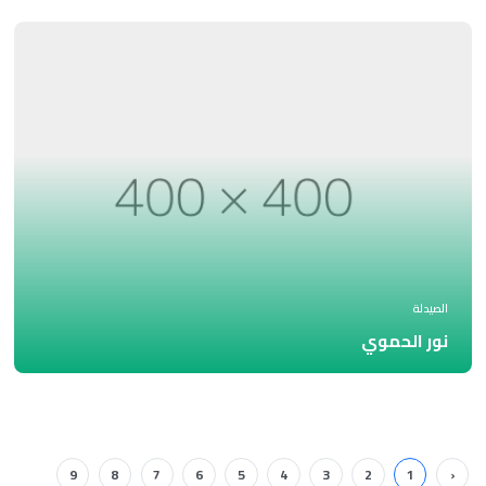
الصيدلة
نور الحموي
9
8
7
6
5
4
3
2
1
‹