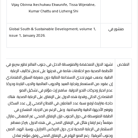
Vijay
Obinna Ikechukwu Ekwunife, Tissa Wijeratne,
Kumar Chattu and Lizheng Shi
منشور في
Global South & Sustainable Development, volume 1,
issue 1, January 2026.
الملخص
تشهد الدول المنخفضة والمتوسطة الدخل في جنوب العالم تطور سريع في
الأنظمة الصحية مع اختلافات هامة في قدرتها على تحمل تكاليف الرعاية
الطبية. يصعب فهم تحدي الاستدامة المالية دون معرفة السياق الاقتصادي.
إن عقود من الاستعمار وتجارة العبيد والحروب العالمية والحرب الباردة وحركة
عدم انحياز وحركات التحرر الدولية.
ساهم إرث مؤلم في تشكيل النمو
الاقتصادي الحالي وقدرة هذه الدول على الإنفاق على الرعاية الصحية. هناك
حاجة متزايدة لرفع نسبة عدد العاملين في القطاع الصحي إلى عدد السكان
وتوفير الأجهزة الطبية والصيدلانية. وعلى الرغم من الازدياد المتسارع في
الطبقة المتوسطة في دول الجنوب فإن الإنفاق الصحي غير المغطى مازال
مرتفعاً رغم ارتفاع هائل في الإنفاق الصحي في هذه الدول. يتركز معظم
الاستثمار في الرعاية الصحية لدى دول البريكس (البرازيل، روسيا، الهند، الصين،
وجنوب أفريقيا). رغم النمو الهام في الإنفاق الصحي وفق مؤشر تعادل