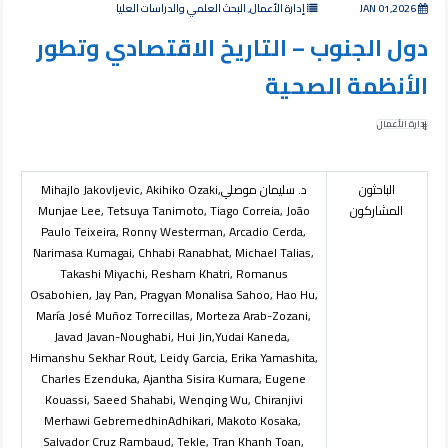
JAN 01,2026
إدارة الأعمال, البحث العلمي والدراسات العليا
دول الجنوب – التاريخ الاقتصادي وتطور
الأنظمة الصحية
إدارة الأعمال
الباحثون
د. سليمان موصلي
Mihajlo Jakovljevic, Akihiko Ozaki,
المشاركون
Munjae Lee, Tetsuya Tanimoto, Tiago Correia, João
Paulo Teixeira, Ronny Westerman, Arcadio Cerda,
Narimasa Kumagai, Chhabi Ranabhat, Michael Talias,
Takashi Miyachi, Resham Khatri, Romanus
Osabohien, Jay Pan, Pragyan Monalisa Sahoo, Hao Hu,
María José Muñoz Torrecillas, Morteza Arab-Zozani,
Javad Javan-Noughabi, Hui Jin,
Yudai Kaneda,
Himanshu Sekhar Rout, Leidy Garcia, Erika Yamashita,
Charles Ezenduka, Ajantha Sisira Kumara, Eugene
Kouassi, Saeed Shahabi, Wenqing Wu, Chiranjivi
Merhawi Gebremedhin
Adhikari, Makoto Kosaka,
Salvador Cruz Rambaud,
Tekle, Tran Khanh Toan,