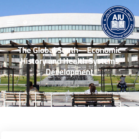
English
The Global South—Economic
History and Health Systems
Development
الرئيسية
THE GLOBAL SOUTH—ECONOMIC HISTORY AND HEALTH SYSTEMS DEVELOPMENT