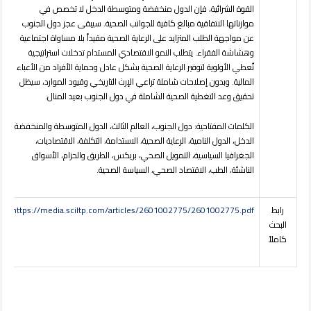
القوة الشرائية، فإن الدول منخفضة ومتوسطة الدخل لا تخصص في
موازناتها الاتفاقية مبالغ كافية للجوانب الصحية. سيبقى عجز دول الجنوب
عن مواجهة الطلب المتزايد على الرعاية الصحية مقيداً بلا مساواة اجتماعية
وهشاشة الفقراء.
يتطلب النمو الاقتصادي المستدام تدخلات استراتيجية
تُعطي الأولوية لتوفير الرعاية الصحية بشكل عادل وحماية الأفراد من الأعباء
المالية
.
وبدون إصلاحات شاملة تراعي الإرث التاريخي وقيود الموارد، سيظل
تحقيق وعد التغطية الصحية الشاملة في دول الجنوب بعيد المنال
.
الكلمات المفتاحية:
دول الجنوب، العالم الثالث، الدول المتوسطة والمنخفضة
الدخل، الدول النامية، الرعاية الصحية، الاستدامة، التكلفة، الاقتصاديات،
الجغرافيا السياسية، التمويل الصحي، بريكس، الطريق والحزام، الأسواق
الناشئة، الطب، الاقتصاد الصحي، السياسة الصحية.
رابط
https://media.sciltp.com/articles/2601002775/2601002775.pdf
البحث
كاملاً