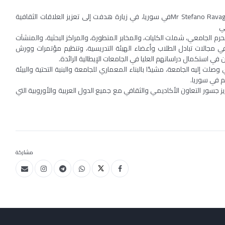
استقبلت الجامعة العربية الدولية اليوم سعادة السفير الإيطالي Mr Stefano Ravagnanفي سوريا، في زيارة هدفت إلى تعزيز العلاقات الثقافية
ي
رم الجامعي، شملت الكليات، والمخابر المتطورة، والمراكز البحثية، والمنشآت
في مجالات تبادل الطلاب وأعضاء الهيئة التدريسية، وتنظيم مؤتمرات وورش
ي استكمال دراساتهم العليا في الجامعات الإيطالية الرائدة.
ت إليه الجامعة، مشيدًا بالبناء المعماري للجامعة والبنية التحتية والبيئة
يم في سوريا.
عزيز جسور التعاون الأكاديمي والثقافي مع جميع الدول العربية والأوروبية التي
مشاركة