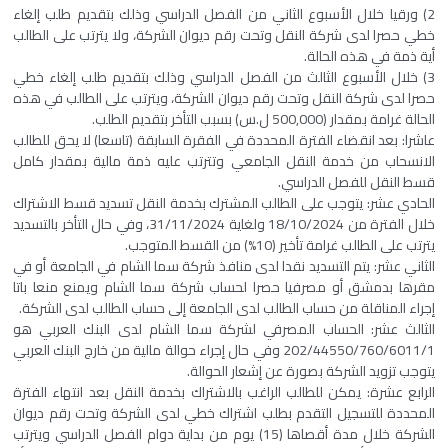
2) ورقيا خلال الأسبوع الثاني من الفصل الدراسي وذلك بتقديم طلب إلغاء
خطي حصرا لدى شركة النقل وتحت رقم ديوان الشركة، ولا يترتب على الطالب
أية ذمة في هذه الحالة.
3) خلال الأسبوع الثالث من الفصل الدراسي وذلك بتقديم طلب إلغاء خطي
حصرا لدى شركة النقل وتحت رقم ديوان الشركة، ويترتب على الطالب في هذه
الحالة غرامة بمقدار (500,000 ل.س) بسبب التأخر بتقديم الطلب.
عاشرا: بعد انقضاء الفترة المحددة في الفقرة السابقة (تاسعا) لا يحق للطالب
الانسحاب من خدمة النقل الجامعي وتترتب عليه ذمة مالية بمقدار كامل
قسط النقل للفصل الدراسي.
الحادي عشر: يتوجب على الطالب المشترك بخدمة النقل تسديد قسط الاشتراك
خلال الفترة من 18/10/2024 ولغاية 31/11/2024، وفي حال التأخر بالتسديد
يترتب على الطالب غرامة تأخير (10%) من القسط المتوجب.
الثاني عشر: يتم التسديد نقدا لدى منافذ شركة سما الشام في الجامعة أو في
مقرها بدمشق أو مصرفيا حصرا لحساب شركة سما الشام ويمنع منعا باتا
إجراء المناقلة من حساب الطالب لدى الجامعة إلى حساب الطالب لدى الشركة.
الثالث عشر: الحساب المصرفي لشركة سما الشام لدى البنك العربي هو
202/44550/760/6011/1 وفي حال إجراء حوالة مالية من خارج البنك العربي
يتوجب تزويد الشركة بصورة عن إشعار الحوالة.
الرابع عشرة: يمكن للطالب الراغب بالاشتراك بخدمة النقل بعد انتهاء الفترة
المحددة للتسجيل التقدم بطلب اشتراك خطي لدى الشركة وتحت رقم ديوان
الشركة خلال مدة أقصاها (15) يوم من بداية دوام الفصل الدراسي ويترتب