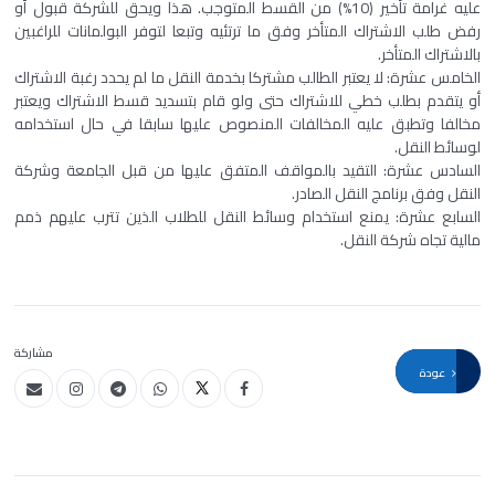
عليه غرامة تأخير (10%) من القسط المتوجب. هذا ويحق للشركة قبول أو
رفض طلب الاشتراك المتأخر وفق ما ترتئيه وتبعا لتوفر البولمانات للراغبين
بالاشتراك المتأخر.
الخامس عشرة: لا يعتبر الطالب مشتركا بخدمة النقل ما لم يحدد رغبة الاشتراك
أو يتقدم بطلب خطي للاشتراك حتى ولو قام بتسديد قسط الاشتراك ويعتبر
مخالفا وتطبق عليه المخالفات المنصوص عليها سابقا في حال استخدامه
لوسائط النقل.
السادس عشرة: التقيد بالمواقف المتفق عليها من قبل الجامعة وشركة
النقل وفق برنامج النقل الصادر.
السابع عشرة: يمنع استخدام وسائط النقل للطلاب الذين تترب عليهم ذمم
مالية تجاه شركة النقل.
مشاركة
عودة