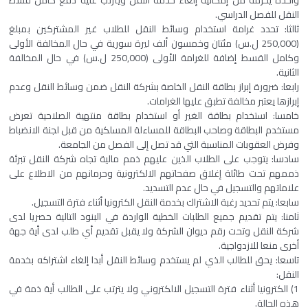
واحدة يحرمه من إمكانية إلغاء خدمة النقل ويترتب عليه دفع كامل قسط
النقل للفصل الدراسي.
ثالثا: تحدد غرامة استخدام وسائط النقل للطلاب غير المشتركين بمبلغ
(250,000 ل.س) مئتان وخمسون ألف ليرة سورية في حال المخالفة الأولى
وكامل القسط إضافة للغرامة الأولى (250,000 ل.س) في حال المخالفة
الثانية.
رابعا: ضرورة إبراز بطاقة النقل الخاصة بشركة النقل ضمن وسائط النقل وعدم
إبرازها يعتبر مخالفة تطبق عليها الغرامات.
خامسا: استخدام بطاقة الغير أو استخدام بطاقة منتهية الصلاحية تعرض
مستخدم البطاقة وصاحب البطاقة للمساءلة المسلكية من قبل لجنة الانضباط
وفرض العقوبات المناسبة التي قد تصل إلى الفصل من الجامعة.
سادسا: يتوجب على الطلاب الذين عليهم ذمم مالية تجاه شركة النقل تبرئة
ذممهم تحت طائلة إغلاق صفحاتهم الالكترونية وحرمانهم من الاطلاع على
علاماتهم والتسجيل في حال عدم التسديد.
سابعا: يتم تحديد رغبة الاشتراك بخدمة النقل الكترونيا أثناء فترة التسجيل.
ثامنا: يتم تقديم جميع الطلبات الخطية الواردة في البنود التالية حصريا لدى
شركة النقل وتحت رقم ديوان الشركة ولا يقبل تقديم أي طلب لدى أية جهة
أخرى منعا للازدواجية.
تاسعا: يحق للطالب الذي لم يستخدم وسائط النقل أبدا إلغاء اشتراكه بخدمة
النقل:
1) الكترونيا أثناء فترة التسجيل الالكتروني ولا يترتب على الطالب أية ذمة في
هذه الحالة.