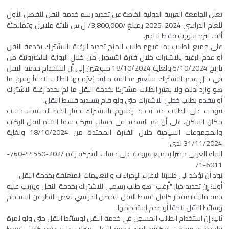
تعلن الجامعة العربية الدولية الخاصة عن تحديد رسم خدمة النقل للفصل الأول
للعام الدراسي 2024-2025 بمبلغ /3,800,000/ ل.س ثلاثة ملايين وثمانمئة
ألف ليرة سورية فقط لا غير.
على جميع الطلاب بما فيهم طلاب المنح تحديد الرغبة بالاشتراك بخدمة النقل
أو عدم الرغبة بالاشتراك خلال فترة التسجيل من خلال البوابة الالكترونية من
تاريخ 5/10/2024 ولغاية 18/10/2024 منوهين إلى أن استخدام خدمة النقل
في حال عدم الاشتراك ستعتبر مخالفة مالية يُغرّم بها الطالب لاحقاً وفق ما
هو وارد أدناه ولا يعتبر الطالب مشتركا بخدمة النقل ما لم يحدد رغبة الاشتراك
أو يتقدم بطلب خطي للاشتراك حتى ولو قام بتسديد قسط النقل.
يتوجب على الطلاب عند تحديد رغبتهم بالاشتراك اختيار الخط المناسب حسب
مكان السكن، على أن يتم التسديد في حساب شركة سما الشام لنقل الركاب
والمجموعات السياحية خلال الفترة الممتدة من 18/10/2024 ولغاية
31/11/2024 لدى:
البنك العربي حصرا بجميع فروعه على حساب الشركة رقم /202-44550-760-
6011-1/
نود أن نؤكد الى طلابنا الأعزاء الإجراءات والتعليمات المتعلقة بخدمة النقل:
أولا: إن تحديد خيار "أرغب" هو طلب رسمي للاشتراك بخدمة النقل ويترتب عليه
ذمة مالية بمقدار كامل قسط النقل للفصل الدراسي بغض النظر عن استخدام
وسائط النقل لاحقا أو عدم استخدامها.
ثانيا: إن استخدام الطالب المسجل في خدمة النقل لوسائط النقل حتى ولو لمرة