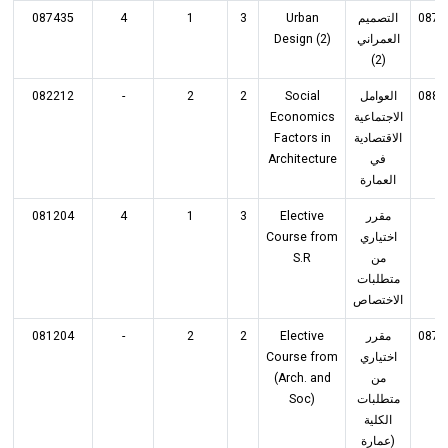
087435
4
1
3
Urban
التصميم
0874
Design (2)
العمراني
(2)
082212
-
2
2
Social
العوامل
0884
Economics
الاجتماعية
Factors in
الاقتصادية
Architecture
في
العمارة
081204
4
1
3
Elective
مقرر
-
Course from
اختياري
S.R
من
متطلبات
الاختصاص
081204
-
2
2
Elective
مقرر
0874
Course from
اختياري
(Arch. and
من
Soc)
متطلبات
الكلية
(عمارة