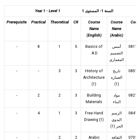
Year 1 - Level 1
المستوى 1
-
السنة 1
Prerequisite
Practical
Theoretical
CR
Course
Course
Code
Name
Name
(English)
(Arabic)
-
8
1
5
Basics of
أسس
08110
A.D.
التصميم
المعماري
-
-
3
3
History of
تاريخ
08512
Architecture
العمارة
(1)
(1)
-
2
2
3
Building
مواد
08211
Materials
البناء
-
4
1
3
Free Hand
الرسم
08412
Drawing (1)
اليدوي
الحر (1)
-
-
2
2
Arabic
الثقافة
07011