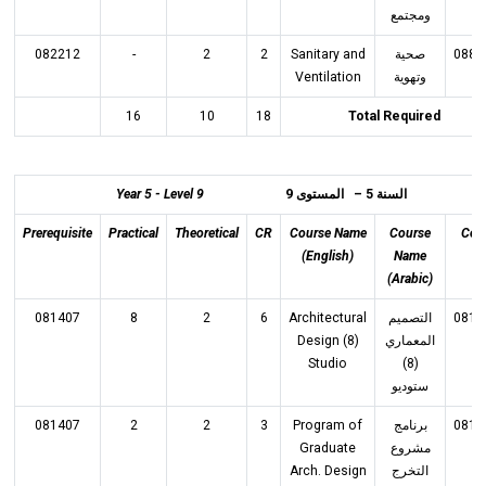
ومجتمع
082212
-
2
2
Sanitary and
صحية
0884
Ventilation
وتهوية
16
10
18
Total Required
Year 5 - Level 9
السنة 5 – المستوى 9
Prerequisite
Practical
Theoretical
CR
Course Name
Course
Cod
(English)
Name
(Arabic)
081407
8
2
6
Architectural
التصميم
0815
Design (8)
المعماري
Studio
(8)
ستوديو
081407
2
2
3
Program of
برنامج
0815
Graduate
مشروع
Arch. Design
التخرج