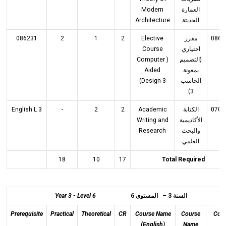
Modern
العمارة
Architecture
الحديثة
086231
2
1
2
Elective
مقرر
0863
Course
اختياري
( Computer
(التصميم
Aided
بمعونة
Design 3)
الحاسب
3)
3 English L
-
2
2
Academic
الكتابة
0702
Writing and
الأكاديمية
Research
والبحث
العلمي
18
10
17
Total Required
Year 3 - Level 6
السنة 3 – المستوى 6
Prerequisite
Practical
Theoretical
CR
Course Name
Course
Cod
(English)
Name