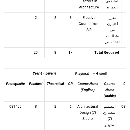
Factors in
البيئية في
Architecture
العمارة
2
2
3
Elective
مقرر
Course from
اختياري
S.R
من
متطلبات
الاختصاص
20
8
17
Total Required
Year 4 - Level 8
السنة 4 – المستوى 8
Prerequisite
Practical
Theoretical
CR
Course Name
Course
Cod
(English)
Name
(Arabic)
081406
8
2
6
Architectural
التصميم
0814
Design (7)
المعماري
Studio
(7)
ستوديو