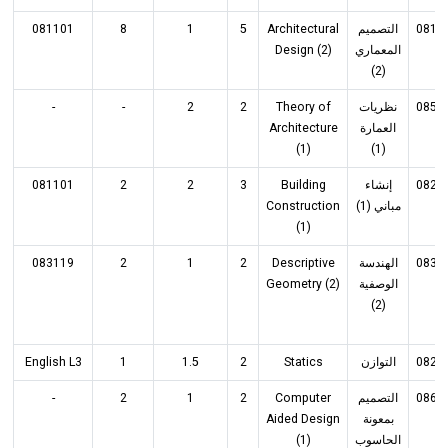
081101
8
1
5
Architectural
التصميم
0811
Design (2)
المعماري
(2)
-
-
2
2
Theory of
نظريات
0852
Architecture
العمارة
(1)
(1)
081101
2
2
3
Building
إنشاء
0822
Construction
مباني (1)
(1)
083119
2
1
2
Descriptive
الهندسة
0832
Geometry (2)
الوصفية
(2)
English L3
1
1.5
2
Statics
التوازن
0822
-
2
1
2
Computer
التصميم
0862
Aided Design
بمعونة
(1)
الحاسوب