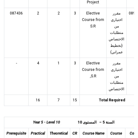
Project
087436
2
2
3
Elective
مقرر
0895
Course from
اختياري
S.R
من
متطلبات
الاختصاص
(تخطيط
عمراني)
-
4
1
3
Elective
مقرر
Course from
اختياري
S.R,
من
متطلبات
الاختصاص
16
7
15
Total Required
Year 5 - Level 10
السنة 5 – المستوى 10
Prerequisite
Practical
Theoretical
CR
Course Name
Course
Cod