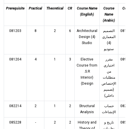
Prerequisite
Practical
Theoretical
CR
Course Name
Course
Cod
(English)
Name
(Arabic)
081203
8
2
6
Architectural
التصميم
0813
Design (4)
المعماري
Studio
(4)
ستوديو
081204
4
1
3
Elective
مقرر
0893
Course from
اختياري
S.R.
من
(Interior
متطلبات
Design)
الإختصاص
(تصميم
داخلي)
082214
2
1
2
Structural
حساب
0823
Analysis
الإنشاءات
085228
-
2
2
History and
تاريخ و
0853
Theory of
نظريات