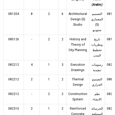
(Arabic)
081204
8
2
6
Architectural
التصميم
0813
Design (5)
المعماري
Studio
(5)
ستوديو
085126
-
2
2
History and
تاريخ
0873
Theory of
ونظريات
City Planning
تخطيط
المدن
082212
4
1
3
Execution
رسومات
0823
Drawings
تنفيذية
082212
2
1
2
Thermal
التصميم
0883
Design
الحراري
082212
-
2
2
Construction
نظم
0823
System
الانشاء
082315
2
1
2
Reinforced
الخرسانة
0823
Concrete
المسلحة