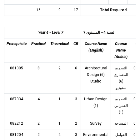
16
9
17
Total Required
Year 4 - Level 7
7
السنة 4– المستوى
Prerequisite
Practical
Theoretical
CR
Course Name
Course
C
(English)
Name
(Arabic)
081305
8
2
6
Architectural
التصميم
08
Design (6)
المعماري
Studio
(6)
ستوديو
087334
4
1
3
Urban Design
التصميم
08
(1)
العمراني
(1)
082212
2
1
2
Survey
المساحة
08
081204
2
2
3
Environmental
العوامل
08