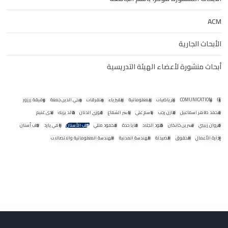
ACM
الأبحاث الجارية
أبحاث منشورة لأعضاء الهيئة التدريسية
IT
COMUNICATION
الرياضيات
المعلوماتية
الفيزياء
متفرقات
محي الدين جمعة
وفيقة زرزور
محمد طاهر اسماعيل
مازن رجب
باسم علي
ياسر الشماع
فوزي الدنان
خالد يزبك
ندى غنيم
مروان زبيبي
نسرين خانكان
خلود الجلاد
مايا حدة
محمود مللي
طب الأسنان
رامي يارد
طب أسنان
إدارة الأعمال
الحقوق
الصيدلة
الهندسة المدنية
الهندسة المعلوماتية والاتصالات