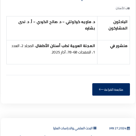
طب الأسنان
الباحثون
د. ماويه كركوتلي – د. صالح الكردي – أ. د. ندى
المشاركون
بشاره
منشور في
المجلة العربية لطب أسنان الأطفال
، المجلد 2، العدد
1، الصفحات 68-78، آذار 2025.
متابعة القراءة
JAN 27,2024
البحث العلمي والدراسات العليا