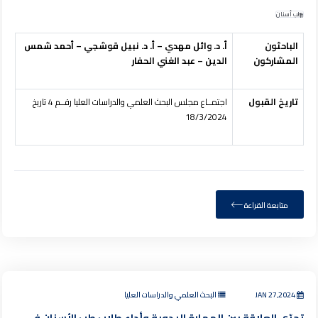
طب أسنان
الباحثون
أ. د. وائل مهدي – أ. د. نبيل قوشجي – أحمد شمس
المشاركون
الدين – عبد الغني الحفار
تاريخ القبول
اجتمــاع مجلس البحث العلمي والدراسات العليا رقــم 4 تاريخ
18/3/2024
متابعة القراءة
JAN 27,2024
البحث العلمي والدراسات العليا
تحرّي العلاقة بين المهارة اليدوية وأداء طلاب طب الأسنان في