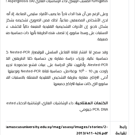
fumigatus المسبب الرئيسي لداء الرشاشيات الغازي Invasive Aspergillosis (IA).
وعلى الرغم من أن هذا الداء نادراً ما يصيب الأفراد سليمي المناعة، إلا أنه يؤد
لدى الأشخاص المضعفين مناعياً، لذلك فمن الضروري تشخيصه بشكل مبكر
بشكل ناجع. إن الأدوات التشخيصية التقليدية المتبعة حالياً للكشف عن ا
الاستنبات على وسط سابورو، إذ تتصف هذه الطريقة بأنها ذات حساسية منخفض
ضعيفة.
وقد سمح لنا انتشار تقانة التفا
حساسية عالية، بإجراء دراسة مقارنة بين حساسية كلتا الطريقتين التقليدية
Nested-PCR، وأظهرت نتائج الدراسة على عينات قشع مخموجة تجريبياً بت
6
راوحت بين 10 - 10
بوغة/مل، حساسية تقانة sted-PCR
أدنى التراكيز، مقارنة بطريقة التشخيص التقليدية المتمثلة بالاستنبات الف
سابورو التي كانت سلبية للتراكيز جميعها.
الكلمات المفتاحية:
داء الرشاشيات الغازي، الرشاش
PCR، DNA جينومي.
رابط
ww.damascusuniversity.edu.sy/mag/asasy/images/stories/2-
لقراءة
2013/411-426.pdf