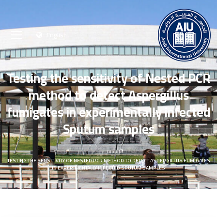
English
Testing the sensitivity of Nested PCR
method to detect Aspergillus
fumigates in experimentally infected
Sputum samples
الرئيسية
TESTING THE SENSITIVITY OF NESTED PCR METHOD TO DETECT ASPERGILLUS FUMIGATES
IN EXPERIMENTALLY INFECTED SPUTUM SAMPLES