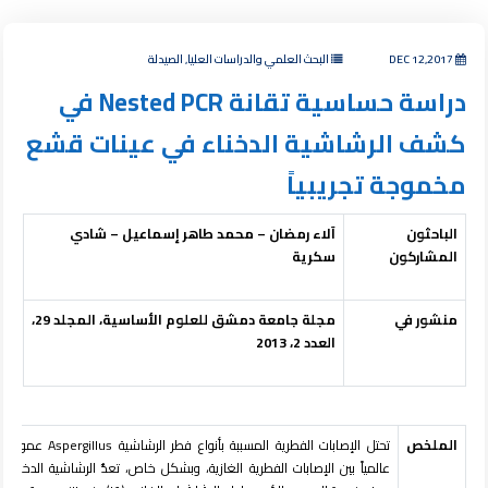
DEC 12,2017
البحث العلمي والدراسات العليا, الصيدلة
دراسة حساسية تقانة Nested PCR في
كشف الرشاشية الدخناء في عينات قشع
مخموجة تجريبياً
الباحثون
آلاء رمضان – محمد طاهر إسماعيل – شادي
المشاركون
سكرية
منشور في
مجلة جامعة دمشق للعلوم الأساسية،
المجلد 29،
العدد 2،
2013
الملخص
تحتل الإصابات الفطرية المسببة بأنواع 
عال