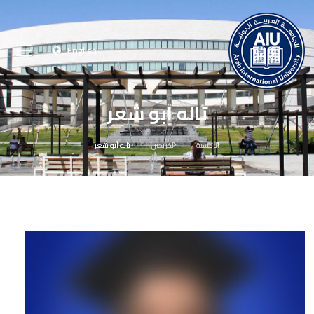
English
تاله ابو شعر
الرئيسية
الخريجين
تاله ابو شعر