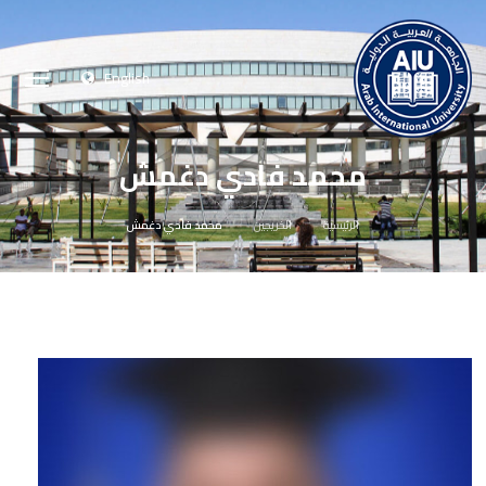
English
محمد فادي دغمش
الرئيسية
الخريجين
محمد فادي دغمش