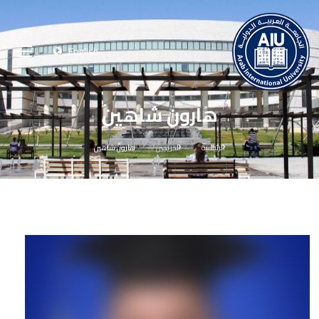
English
هارون شاهين
الرئيسية
الخريجين
هارون شاهين