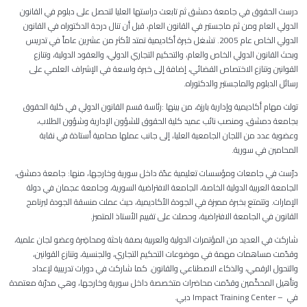
درست الحقوق في جامعة دمشق ثم تابعت دراستها العليا لتحصل على دبلوم في القانون
الدولي العام ومن ثم ماجستير في القانون العام، قبل أن تنال درجة الدكتوراه في القانون
الدولي الخاص عام 2005
.
تشغل خبرة أكاديمية تمتد لأكثر من عشرين عاماً في تدريس
وبحث القانون الدولي الخاص والعام، والتحكيم التجاري الدولي، والعقود الدولية، وتنازع
القوانين وتنازع الاختصاص القضائي، إضافة إلى خبرة واسعة في الإشراف العلمي على
رسائل الدبلوم والماجستير والدكتوراه
.
تولت مهام أكاديمية وإدارية بارزة، من بينها
:
رئاسة قسم القانون الدولي
في كلية الحقوق
بجامعة دمشق، ومنصب نائب عميد كلية الحقوق للشؤون الإدارية وشؤون الطلاب،
وعضوية عدد من اللجان الجامعية العليا، إلى جانب عملها محامية أستاذة في نقابة
المحامين في سورية
.
درّست في جامعات ومؤسسات تعليمية عدّة داخل سورية وخارجها، منها: جامعة دمشق،
الجامعة العربية الدولية الخاصة، الجامعة الافتراضية السورية، وجامعة عجمان في دولة
الإمارات. وتتمتع بخبرة مميزة في الجودة الأكاديمية، حيث عملت منسقة الجودة لبرنامج
القانون في الجامعة الافتراضية، وحصلت على تقييم الأستاذ المتميز
.
شاركت في العديد من المؤتمرات الدولية والعربية بصفة باحثة ومحاضِرة وعضو لجان علمية،
وقدّمت مساهمات مهمة في موضوعات التحكيم التجاري، والجنسية، وتنازع القوانين،
والتحول الرقمي، والذكاء الاصطناعي والقانون. كما شاركت في دورات تدريبية لإعداد
وتأهيل المحكّمين وقدّمت محاضرات متخصصة داخل سورية وخارجها، وهي مدرّبة معتمدة
في
Impact Training Center –
دبي
.