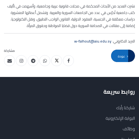
نشرت العديد من الأبحاث المحكمة في مجلات قانونية عربية وجامعية، وأسهمت في تأليف
كتب جامعية تُدرّس في عدد من الجامعات السورية والعربية. وتشمل أعمالها المنشورة
دراسات معمّقة في الجنسية، العقود الدولية، القانون الواجب التطبيق، ونقل التكنولوجيا،
إضافة إلى مقالات في الصحافة السورية حول قضايا المواطنة وحقوق المرأة
.
البريد الاكتروني:
w-falhout@aiu.edu.sy
مشاركة
عودة
روابط سريعة
شاركنا رأيك
البوابة الإلكترونية
وظائف