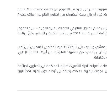
ت سورية. حصل على إجازة في الحقوق من جامعة دمشق، تلاها دبلوم
ة، قبل أن ينال درجة الدكتوراه في القانون العام عن رسالته بعنوان
يس قسم القانون العام في الجامعة العربية الدولية – كلية الحقوق
منذ 2022 وحتى 2025. كما شغل عضوية هيئة التدريس في الجامعة الافتراضية السورية منذ 2011 في برامج الحقوق والإعلام، وتولّى رئاسة
بدمشق، ويشرف على الأبحاث العلمية للمحامين المتمرنين لنيل لقب
تدريس العديد من المقررات القانونية، من أبرزها: القانون الإداري،
 وقانونية.
 "ضوابط الجزاء التأديبي"، "علنية المحاكمة في الدعاوى الجزائية"،
هات الإدارية العامة"، إضافة إلى أبحاثه حول رقابة الخطأ البيّن