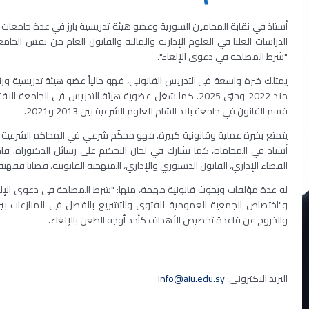
أستاذ في نقابة المحامين السورية وعضو هيئة تدريسية بارز في عدة جامعا
الدراسات العليا في العلوم الإدارية والمالية والقانون العام من نفس الجامع
"شرط المصلحة في دعوى الإلغاء".
يمتلك خبرة واسعة في التدريس القانوني، فهو حالياً عضو هيئة تدريسية ورئ
قسم القانون في جامعة بلاد الشام للعلوم الشرعية بين 2013 و2021.
يتمتع بخبرة عملية وقانونية كبيرة، فهو محكّم شرعي في المحاكم الشرعية 
أستاذ في المحاماة، كما يشارك في لجان التحكيم على رسائل الدكتوراه. قام ب
القضاء الإداري، القانون الدستوري والإداري، المنهجية القانونية، قضايا فقهية
له عدة مؤلفات وبحوث قانونية مهمة، منها: "شرط المصلحة في دعوى الإلغاء"،
و"اختصاص الجمعية العمومية للفتوى والتشريع بالفصل في المنازعات بين الج
والخروج عن قاعدة تخصيص الأهداف كأحد أوجه الطعن بالإلغاء.
البريد الاكتروني:
info@aiu.edu.sy