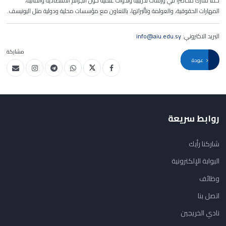
كما شارك محاضرًا في ورشات تدريبية وندوات علمية حول الجرائم الاقتصادية والمالية،
المهارات الحقوقية، والعولمة وتأثيراتها، بالتعاون مع مؤسسات محلية ودولية مثل اليونيسف
.
البريد الاكتروني:
info@aiu.edu.sy
مشاركة
عودة
روابط سريعة
شاركنا رأيك
البوابة الإلكترونية
وظائف
اتصل بنا
نادي الخريجين