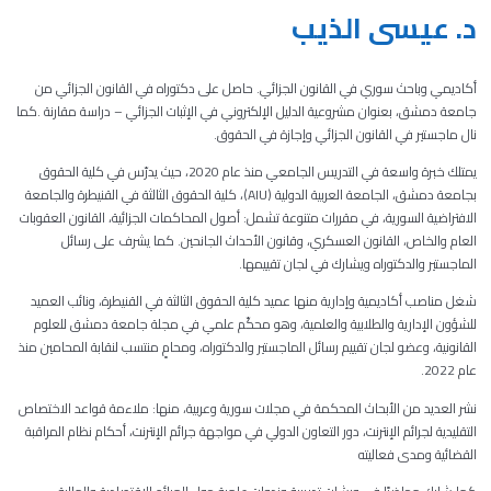
د. عيسى الذيب
أكاديمي وباحث سوري في القانون الجزائي. حاصل على دكتوراه في القانون الجزائي من
جامعة دمشق، بعنوان مشروعية الدليل الإلكتروني في الإثبات الجزائي – دراسة مقارنة
.
كما
نال ماجستير في القانون الجزائي
وإجازة في الحقوق
.
يمتلك خبرة واسعة في التدريس الجامعي منذ عام 2020، حيث يدرّس في كلية الحقوق
بجامعة دمشق،
الجامعة العربية الدولية (
AIU
)، كلية الحقوق الثالثة في القنيطرة والجامعة
الافتراضية السورية، في مقررات متنوعة تشمل: أصول المحاكمات الجزائية، القانون العقوبات
العام والخاص، القانون العسكري، وقانون الأحداث الجانحين. كما يشرف على رسائل
الماجستير والدكتوراه ويشارك في لجان تقييمها
.
شغل مناصب أكاديمية وإدارية منها عميد كلية الحقوق الثالثة في القنيطرة، ونائب العميد
للشؤون الإدارية والطلابية والعلمية، وهو محكّم علمي في مجلة جامعة دمشق للعلوم
القانونية، وعضو لجان تقييم رسائل الماجستير والدكتوراه، ومحامٍ منتسب لنقابة المحامين منذ
عام 2022
.
نشر العديد من الأبحاث المحكمة في مجلات سورية وعربية، منها
:
ملاءمة قواعد الاختصاص
التقليدية لجرائم الإنترنت، دور التعاون الدولي في مواجهة جرائم الإنترنت، أحكام نظام المراقبة
القضائية ومدى فعاليته