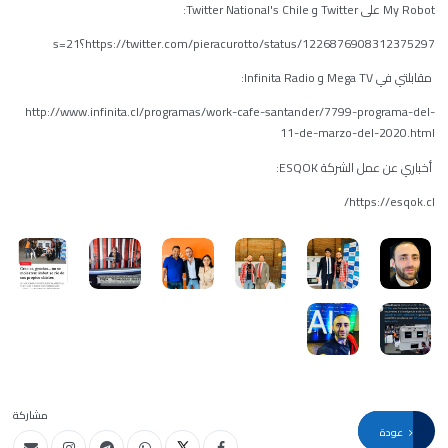
My Robot على Twitter و Twitter National's Chile:
https://twitter.com/pieracurotto/status/1226876908312375297؟s=21
مقابلتي في Mega TV و Infinita Radio:
http://www.infinita.cl/programas/work-cafe-santander/7799-programa-del-
11-de-marzo-del-2020.html
أخباري عن عمل الشركة ESQOK:
https://esqok.cl/
مشاركة
عودة