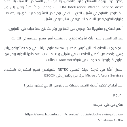
يمكن لهذا الروبوت الاستماع، والرد، والتفاعل، والتعرف على الأشخاص والأشياء باستخدام
خدمة IBM Intelligence Watson Service ....، وحقق نجاحاً كبيراً وصل إلى وزير
التكنولوجيا والعلوم في تشيلي، الذي شارك في يوم عرض المشروع مع شركتي،وشركة IBM
والزيارة التكريمية من السفارة السورية في سانتياغو في تشيلي.
أصبح المشروع مشهورًا جدًا، وعرض على التلفزيون وتم مقابلتي عدة مرات على التلفزيون.
بعد هذا العمل المميز، رأت الشركة ترقيتي إلى منصب رئيس قسم الهندسة في الشركة.
النجاح يجلب النجاح، لذا الآن أدرس ماجستير هندسة علوم البيانات في جامعة أدولفو إيبانيز،
وهي واحدة من أفضل الجامعات في تشيلي والعالم بسبب اعتماداتها الدولية وتدريسها
لدبلوم تكنولوجيا المعلومات في شركة Movistar للاتصالات.
العمل أيضًا في شركة دولية تسمى NETEC كمهندس تطوير استخبارات باستخدام
Microsoft Azure Services جزءًا من وظيفتي في ESQOK.
حلم أحادي، تذكرة أحادية الاتجاه، وحصلت على طريقي الناجح لتحقيق حلمي!
المراجع
مشروعي على الجريدة:
https://www.lacuarta.com/cronica/noticia/robot-se-rie-propios-
chistes/415184/