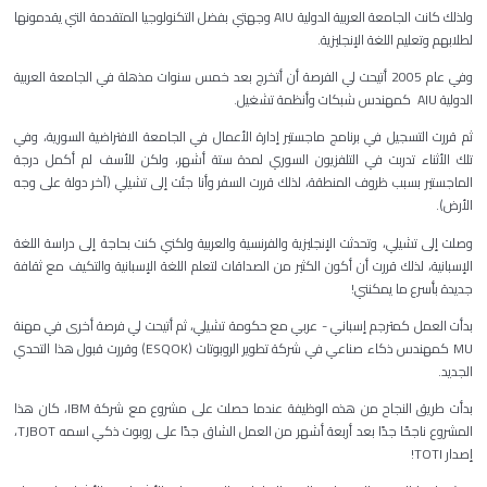
ولذلك كانت الجامعة العربية الدولية AIU وجهتي بفضل التكنولوجيا المتقدمة التي يقدمونها
لطلابهم وتعليم اللغة الإنجليزية.
وفي عام 2005 أتيحت لي الفرصة أن أتخرج بعد خمس سنوات مذهلة في الجامعة العربية
الدولية AIU كمهندس شبكات وأنظمة تشغيل.
ثم قررت التسجيل في برنامج ماجستير إدارة الأعمال في الجامعة الافتراضية السورية، وفي
تلك الأثناء تدربت في التلفزيون السوري لمدة ستة أشهر، ولكن للأسف لم أكمل درجة
الماجستير بسبب ظروف المنطقة، لذلك قررت السفر وأنا جئت إلى تشيلي (آخر دولة على وجه
الأرض).
وصلت إلى تشيلي، وتحدثت الإنجليزية والفرنسية والعربية ولكني كنت بحاجة إلى دراسة اللغة
الإسبانية، لذلك قررت أن أكون الكثير من الصداقات لتعلم اللغة الإسبانية والتكيف مع ثقافة
جديدة بأسرع ما يمكنني!
بدأت العمل كمترجم إسباني - عربي مع حكومة تشيلي، ثم أتيحت لي فرصة أخرى في مهنة
MU كمهندس ذكاء صناعي في شركة تطوير الروبوتات (ESQOK) وقررت قبول هذا التحدي
الجديد.
بدأت طريق النجاح من هذه الوظيفة عندما حصلت على مشروع مع شركة IBM، كان هذا
المشروع ناجحًا جدًا بعد أربعة أشهر من العمل الشاق جدًا على روبوت ذكي اسمه TJBOT،
إصدار TOTI!