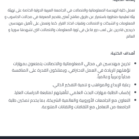
تعمل كلية الهندسة المعلوماتية والاتصالات في الجامعة العربية الدولية الخاصة على تهيئة
بيئة تعليمية متطورة باستمرار عن طريق مناهج تُعنى بتقديم المعرفة في مجالات الحاسوب و
المعلومات و الشبكات و الاتصالات وتقنيات اتخاذ القرار، كما وتعمل على تأهيل مهندسين
خريجين قادرين على لعب دور فاعل في ثورة المعلومات والاتصالات التي تشهدها سوريا و
العالم.
أهداف
الكلية
:
تخريج مهندسين في مجالي المعلوماتية والاتصالات يتمتعون بمهارات
تؤهلهم للريادة في العمل الاحترافي، ويمتلكون القدرة على المنافسة
محلياً وعربياً وعالمياً.
رعاية الإبداع والمواهب و تنمية التفكير الذاتي.
إكساب الطلبة مهارات البحث العلمي لتأهيلهم لمتابعة الدراسات العليا.
التعاون مع الجامعات الأوروبية والعالمية الشريكة، بما يخدم تمكين طلبة
الجامعة من التعامل مع الثقافات والتقانات المتنوعة.