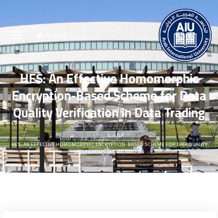
English
HES: An Effective Homomorphic
Encryption-Based Scheme for Data
Quality Verification in Data Trading
الرئيسية
HES: AN EFFECTIVE HOMOMORPHIC ENCRYPTION-BASED SCHEME FOR DATA QUALITY
VERIFICATION IN DATA TRADING