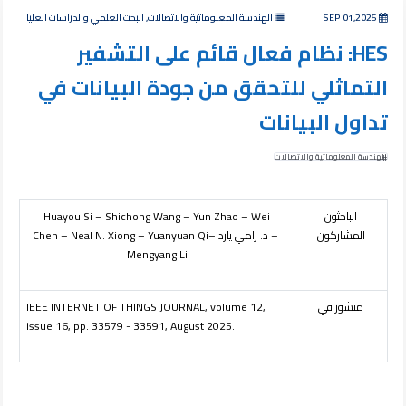
SEP 01,2025
الهندسة المعلوماتية والاتصالات, البحث العلمي والدراسات العليا
HES: نظام فعال قائم على التشفير
التماثلي للتحقق من جودة البيانات في
تداول البيانات
الهندسة المعلوماتية والاتصالات
الباحثون
Wei
–
Yun Zhao
–
Shichong Wang
–
Huayou Si
المشاركون
– د. رامي يارد –
Yuanyuan Qi
–
Neal N. Xiong
–
Chen
Mengyang Li
منشور في
IEEE INTERNET OF THINGS JOURNAL, volume 12,
issue 16, pp. 33579 - 33591, August 2025.