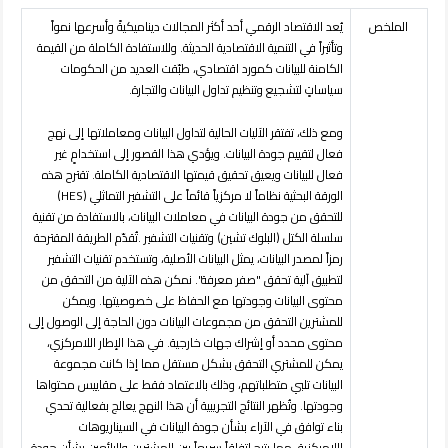
الملخص
يُعد
الاقتصاد
الرقمي
أحد
أكثر
المجالات
ديناميكيةً
وأسرعها
نمواً
وتأثيراً
في
التنمية
الاقتصادية
الحديثة. وللاستفادة
الكاملة من
القيمة
الكامنة
للبيانات
كمورد
اقتصادي،
طبّقت
العديد
من
الحكومات
سياساتٍ
لتشجيع
وتنظيم
تداول
البيانات
والتجارة
.
ومع
ذلك،
تفتقر
الآليات
الحالية
لتداول
البيانات
ومعاملاتها
إلى نهج
فعال لتقييم جودة البيانات. ويؤدي هذا القصور إلى استخدامٍ
غير
فعال
للبيانات
ويعيق
تحقيق
قيمتها
الاقتصادية
الكاملة
.
تقترح
هذه
الورقة
البحثية
نظاماً
لا مركزياً قائماً على التشفير التماثلي
(HES)
للتحقق
من
جودة
البيانات
في
معاملات
البيانات،
بالاستفادة
من
تقنية
سلسلة
الكتل
)
البلوك
تشين
(
وتقنيات
التشفير
.
تُقدّم
الطريقة
المقترحة
رمزاً لمصدر البيانات، يمثل البيانات الأصلية، وتستخدم تقنيات التشفير
لتطبيق آلية تحقق "صفر معرفة". نمكن هذه الآلية من التحقق من
محتوى البيانات وجودتها مع الحفاظ على خصوصيتها. ويمكن
للمشترين التحقق من مجموعات البيانات دون الحاجة إلى الوصول إلى
محتوى محدد أو إشراك جهات خارجية. في هذا الإطار اللامركزي،
يمكن للمشتري التحقق بشكل مستقل مما إذا كانت مجموعة
البيانات تلبي متطلباتهم، وذلك بالاعتماد فقط على مقاييس محتواها
وجودتها. وتُظهر النتائج التجريبية أن هذا النهج يعالج بفعالية تحدي
بناء توافق في الآراء بشأن جودة البيانات في السيناريوهات
اللامركزية، مما يتيح اتفاقاً سريعاً بين المشترين والبائعين بشأن جودة