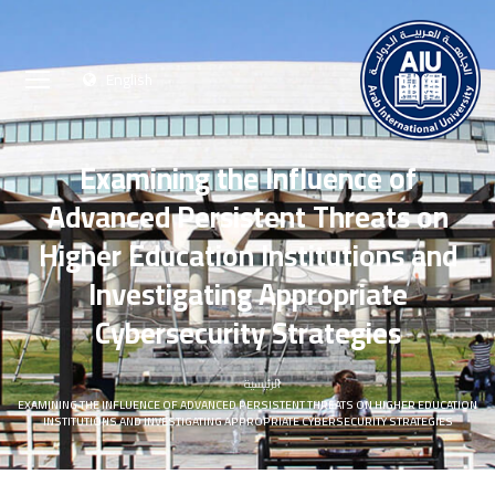
English
Examining the Influence of
Advanced Persistent Threats on
Higher Education Institutions and
Investigating Appropriate
Cybersecurity Strategies
الرئيسية
EXAMINING THE INFLUENCE OF ADVANCED PERSISTENT THREATS ON HIGHER EDUCATION
INSTITUTIONS AND INVESTIGATING APPROPRIATE CYBERSECURITY STRATEGIES