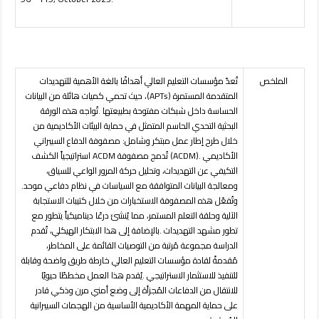
الملخص
تُعدّ مؤسسات التعليم العالي أهدافًا بالغة الأهمية للتهديدات
المتقدمة المستمرة
(APTs)
، حيث تحمي كميات هائلة من البيانات
الحساسة داخل شبكات مفتوحة بطبيعتها
.
تُواجه هذه الورقة
البحثية التحدي الحاسم المتمثل في حماية البيئات الأكاديمية من
خلال طرح إطار عمل مبتكر وشامل: مصفوفة الدفاع السيبراني
الأكاديمي
(ACDM).
تُدمج مصفوفة
ACDM
استراتيجياً الكشف
التكيفي عن التهديدات، وتحليل حركة المرور الواعي للسياق،
ومعالجة البيانات المتوافقة مع السياسات في نظام دفاعي موحد
.
وتُفعّل هذه المصفوفة الاستخبارات من خلال كتيبات الاستجابة
الآلية وحلقة التعلم المستمر، مما يُنشئ درعًا ديناميكياً يتطور مع
تطور مشهد التهديدات
.
بالإضافة إلى هذا الابتكار الهيكلي، تُقدم
الدراسة مجموعة مُرتبة من التوصيات القائمة على المخاطر،
مُقدمةً لقادة مؤسسات التعليم العالي خارطة طريق واضحة وقابلة
للتنفيذ للاستثمار الاستراتيجي
.
يُقدم هذا العمل مخططًا حيويًا
للانتقال من الدفاعات المُجزأة إلى وضع أمني مرن وذكي قادر
على حماية المهمة الأكاديمية الأساسية من الهجمات السيبرانية