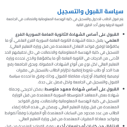
سياسة القبول والتسجيل
يتم قبول الطلاب للدخول والتسجيل في كلية الهندسة المعلوماتية والاتصالات في الجامعة
العربية الدولية وفق أحد الطرق التالية:
القبول على أساس الشهادة الثانوية العامة السورية الفرع
العلمي:
يقبل حملة الشهادة الثانوية العامة السورية الفرع العلمي، أو ما
يكافؤها (وفق قواعد التعادل المعتمدة من قبل وزارة التعليم العالي).
للتسجيل في كلية الهندسة المعلوماتية والاتصالات في حال تحقيقهم للحد
الأدنى من الدرجات في الثانوية العامة (أو ما يكافؤها) والذي تحدده وزارة
التعليم العالي لكل نوع من أنواع الشهادات المقبولة. ويحق للجامعة رفع
هذا الحد أو طلب شروط إضافية (كإلزام الطالب بالتسجيل في مقررات
ترميمية إضافية)، أو إجراء مفاضلة للقبول, وذلك وفق ما تحدده سياسة
القبول والتسجيل في الجامعة ولكل فصل على حدة.
القبول على أساس شهادة معهد متوسط:
يمكن لخريجي وحملة
شهادة بعض المعاهد المتوسطة السورية المعتمدة من قبل الوزارة
التسجيل في كلية الهندسة المعلوماتية والاتصالات، وفق القواعد
المعتمدة من قبل وزارة التعليم العالي. ويمكن في هذه الحالة إعفاء
الطالب من عدد محدود من الساعات المعتمدة (أو المقررات) وفقاً لضوابط
وقواعد معادلة المقررات المعتمدة من قبل وزارة التعليم العالي.
الانتقال من كليات أو جامعات أخرى:
وفق القواعد العتمدة من قبل