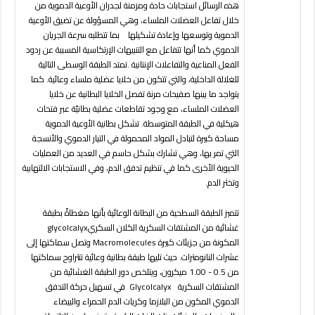
هذه الرسائل استجابات حادة ومزمنة لجدران الأوعية الدموية من
خلال تفاعل العضلات الملساء، وهي المسؤولة عن تضيق الأوعية
الدموية وتوسعها وإعادة تشكيلها بما تتطلبه سرعة الجريان
الدموي كما أنها تتفاعل مع التنبيهات الإرتكاسية المسببة عن ردود
الفعل المناعية والتفاعلات الإنتانية
.
تمتد الطبقة الوسطى التالية
للغلالة الداخلية، والتي تتكون من خلايا عضلية ملساء وعائية. كما
يتواجد ما بينها صفيحات مرنة تفصل الخلايا البطانية عن خلايا
العضلات الملساء، مع وجود تقاطعات عضلية بطانيّة عبر فتحات
هيكلية في الطبقة المتوسطة. تشكل بطانية الأوعية الدموية
مساحة كبيرة لتبادل المواد المحمولة في التيار الدموي والأنسجة
التي تمر بها، وهي تشارك بشكل حاسم في العديد من العمليات
الحيوية الأخرى كما في تنظيم تدفق الدم، وفي الاستجابات الالتهابية
وتخثر الدم
.
تتميز
الطبقة السطحية من البطانة الوعائية بأنها مغطاةً بطبقة
غشائية من المشتقات السكرية
الكلان السكري
glycolcalyx
المكونة من جزيئات كبيرة
Macromolecules
وتصل سماكتها إلى
عشرات النانومترات. حيث تليها طبقة بطانية وعائية
تتتراوح سماكتها
من 0.5 - 1.00 ميكرون، ويتلخص دور الطبقة الغشائية من
المشتقات السكرية
Glycolcalyx
في تسهيل حركة التدفق
الدموي المكون من البلازما وكريات الدم الحمراء والبيضاء