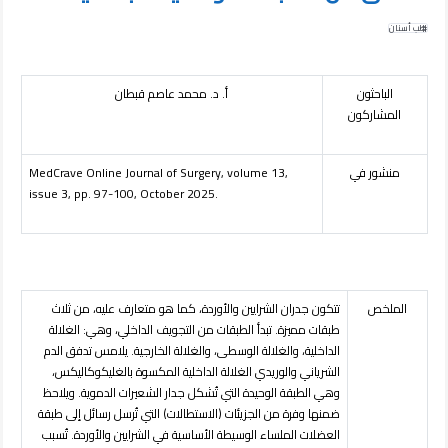
طب أسنان
الباحثون
أ. د. محمد عاصم قبطان
المشاركون
منشور في
,
3
MedCrave Online Journal of Surgery, volume 1
issue 3, pp. 97-100, October 2025.
الملخص
تتكون جدران الشرايين والأوردة، كما هو متعارف عليه، من ثلاث
طبقات مميزة. تبدأ الطبقات من التجويف الداخلي، وهي: الغلالة
الداخلية، والغلالة الوسطى، والغلالة الخارجية. يلامس تدفق الدم
الشرياني والوريدي الغلالة الداخلية المكسوة بالغليكوكاليكس،
وهي الطبقة الوحيدة التي تُشكل جدار الشعيرات الدموية. ويلاحظ
ضمنها وفرة من الجزيئات (الاستطالات) التي تُرسل رسائل إلى طبقة
العضلات الملساء الوسيطة الأساسية في الشرايين والأوردة. تُسبب