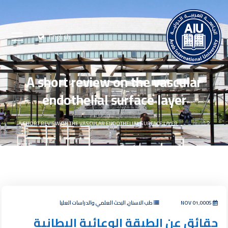
English
A short review on the vascular
endothelial surface layer
الرئيسية
A SHORT REVIEW ON THE VASCULAR ENDOTHELIAL SURFACE LAYER
NOV 01,0005
طب الاسنان, البحث العلمي والدراسات العليا
حقائق عن الطبقة الوعائية البطانية