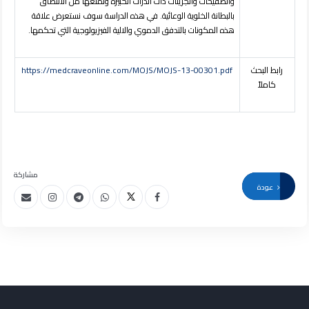
والصفيحات والجزيئات ذات الذرات الكبيرة وتمنعها من الالتصاق
بالبطانة الخلوية الوعائية. في هذه الدراسة سوف نستعرض علاقة
هذه المكونات بالتدفق الدموي والالية الفيزيولوجية التي تحكمها.
رابط البحث
https://medcraveonline.com/MOJS/MOJS-13-00301.pdf
كاملاً
مشاركة
عودة