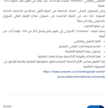
الأمريكي العالمي "Uniranks" لنسخة عام 2026، حيث ارتقت في الترتيب لتنال المرتبة 7055
عالمياً.
وعلى المستوى المحلي، حافظت الجامعة على المرتبة الأولى صدارةً بين الجامعات الخاصة
السورية، كما حلت في المرتبة الخامسة على مستوى قطاع التعليم العالي السوري
(الحكومي والخاص معاً).
عن معايير التصنيف:
يستند تصنيف "Uniranks" الأمريكي إلى تقييم صارم يشمل أكثر من 100 مؤشر أداء، من
أبرزها:
• التميز المعرفي والعلمي.
• كفاءة وجودة البحث العلمي المنشور.
• مستوى جودة العملية التعليمية.
• قوة الشراكات والروابط الأكاديمية مع الجامعات العالمية.
هذا التفوق يعكس التزام الجامعة المستمر بتطوير منظومتها التعليمية والبحثية للوصول إلى
المستويات العالمية.
https://www.uniranks.com/ranking/arab-world?
query=Arab+International+University
مشاركة