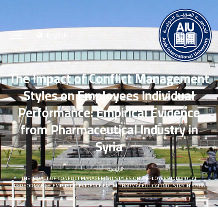
English
The Impact of Conflict Management
Styles on Employees Individual
Performance: Empirical Evidence
from Pharmaceutical Industry in
Syria
الرئيسية
THE IMPACT OF CONFLICT MANAGEMENT STYLES ON EMPLOYEES INDIVIDUAL
PERFORMANCE: EMPIRICAL EVIDENCE FROM PHARMACEUTICAL INDUSTRY IN SYRIA