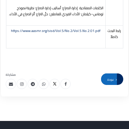
الكلمات المفتاحية:
إدارة الصراع؛ أساليب إدارة الصراع؛ نظرية/نموذج
توماس–كيلمان؛ الأداء الفردي للعاملين؛ حلّ النزاع؛ أثر الصراع في الأداء.
رابط البحث
https://www.aasmr.org/sisd/Vol.5/No.2/Vol.5.No.2.01.pdf
كاملاً
مشاركة
عودة