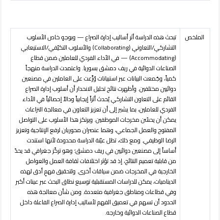
الملخص
تبحث هذه الدراسة أثر أساليب إدارة الصراع — وبوجهٍ خاص الأسلوب
التشاركي/التعاوني (
Collaborating
) والأسلوب التكيّفي/الاستيعابي
(
Accommodating
) — في الأداء الفردي للعاملين ضمن قطاع
الصناعات الدوائية في ريف دمشق بسوريا. واعتمدت الدراسة منهجاً
كمياً، وجُمعت البيانات عبر استبيانات وُزِّعت على العاملين في مصنعين
دوائيين مختلفين. وأظهرت نتائج تحليل الانحدار أن أسلوب إدارة الصراع
القائم على التعاون التشاركي يُحدث أثراً إيجابياً ودالاً إحصائياً في الأداء
الفردي للعاملين، بما يشير إلى أن تعزيز التعاون في معالجة النزاعات
يمكن أن يحسّن مخرجات الموظفين. ويرتكز هذا الأسلوب على التواصل
المفتوح والعمل الجماعي، وهما عنصران محوريان لرفع الإنتاجية وتعزيز
الرضا الوظيفي. ومع ذلك، تظل عيّنة الدراسة محدودة لأنها استندت
أساساً إلى مصنعين دوائيين في ريف دمشق؛ وهو تركّز جغرافي قد يحدّ
من قابلية تعميم النتائج، إذ قد تؤثر اختلافات ثقافة العمل والعوامل
الخارجية في المخرجات ضمن سياقات أخرى. ولتحقيق فهمٍ أدق لهذه
الديناميات، يمكن للدراسات المستقبلية توسيع نطاق البحث عبر عينات أكبر
وفي قطاعات ومناطق جغرافية متعددة. ومن شأن معالجة هذه
الحدود أن تسهم في تعميق الفهم لأساليب إدارة الصراع الفاعلة داخل
قطاع الصناعات الدوائية وخارجه.