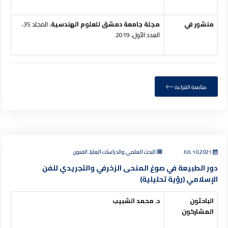
منشور في
مجلة جامعة دمشق للعلوم الهندسية
، المجلد 35،
العدد الأول، 2019.
متابعة القراءة
JUL 10,2021
البحث العلمي والدراسات العليا, الفنون
دور الطبيعة في صوغ المنحى الزخرفي والتجريدي للفن
الإسلامي (رؤية تحليلية)
الباحثون
د. محمد الشبيب
المشاركون