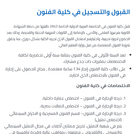
القبول والتسجيل في كلية الفنون
تقبل كلية الفنون في الجامعة العربية الدولية الخاصة (AIU) طلبتها من حملة الشهادة
الثانوية بفرعيها العلمي والأدبي، بالإضافة إلى الثانويات المهنية الحديثة والقديمة، وذلك بعد
الخضوع لدورة تدريبية، واجتيازهم لامتحان القبول الذي تجريه الكلية بشكل دوري، بما يحقق
شروط القبول المعتمدة من قبل وزارة التعليم العالي.
تعد السنة الأولى في كلية الفنون بمثابة سنة أولى تحضيرية لكافة
الاختصاصات بمقررات ذات جذع مشترك.
على طالب كلية الفنون إنجاز 134 ساعة معتمدة , بنجاح للحصول على إجازة
في الفنون بالاختصاص الذي اختاره.
الاختصاصات في كلية الفنون
درجة الإجازة في الفنون – اختصاص عمارة داخلية.
درجة الإجازة في الفنون – اختصاص اتصالات بصرية.
درجة الإجازة في الفنون– قسم الفنون المسرحية و الاخراج السينمائي
(اختصاص تمثيل)
يتم في شعبة التمثيل، تخريج ممثلين أكفاء، في مجال التمثيل السينمائي
والمسرحي والتلفزيوني، يتمتعون بمواهب عالية وقدرة تنافسية في